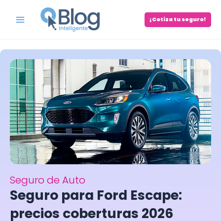
Skip
to
¡Cotiza tu seguro!
Main
content
Menu
Seguro de Auto
Seguro para Ford Escape:
precios coberturas 2026