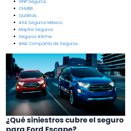
GNP Seguros
.
CHUBB
.
Quálitas
.
AXA Seguros México
.
Mapfre Seguros
.
Seguros Afirme
.
ANA Compañía de Seguros
.
¿Qué siniestros cubre el seguro
para Ford Escape?