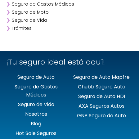
❯
Seguro de Gastos Médicos
❯
ANA
❯
Seguro de Moto
❯
AXA
❯
Seguro de Vida
❯
Chubb
❯
Trámites
❯
GNP
❯
Mapfre
❯
Quálitas
¡Tu seguro ideal está aquí!
Seguro de Auto
Seguro de Auto Mapfre
Seguro de Gastos
Chubb Seguro Auto
Médicos
Seguro de Auto HDI
Seguro de Vida
AXA Seguros Autos
Nosotros
GNP Seguro de Auto
Blog
Hot Sale Seguros