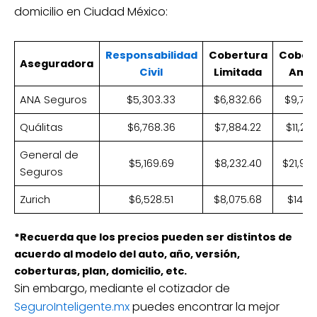
domicilio en Ciudad México:
Responsabilidad
Cobertura
Cober
Aseguradora
Civil
Limitada
Ampl
ANA Seguros
$5,303.33
$6,832.66
$9,720
Quálitas
$6,768.36
$7,884.22
$11,259
General de
$5,169.69
$8,232.40
$21,98
Seguros
Zurich
$6,528.51
$8,075.68
$14,116
*Recuerda que los precios pueden ser distintos de
acuerdo al modelo del auto, año, versión,
coberturas, plan, domicilio, etc.
Sin embargo, mediante el cotizador de
SeguroInteligente.mx
puedes encontrar la mejor