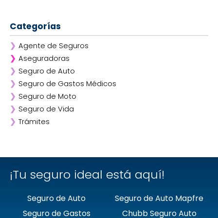
Categorías
❯
Agente de Seguros
❯
Aseguradoras
❯
Seguro de Auto
❯
Afirme
❯
Seguro de Gastos Médicos
❯
ANA
❯
Seguro de Moto
❯
AXA
❯
Seguro de Vida
❯
Chubb
❯
Trámites
❯
GNP
❯
Mapfre
❯
Quálitas
¡Tu seguro ideal está aquí!
Seguro de Auto
Seguro de Auto Mapfre
Seguro de Gastos
Chubb Seguro Auto