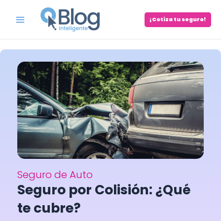
Skip
to
¡Cotiza tu seguro!
Main
content
Menu
Seguro de Auto
Seguro por Colisión: ¿Qué
te cubre?