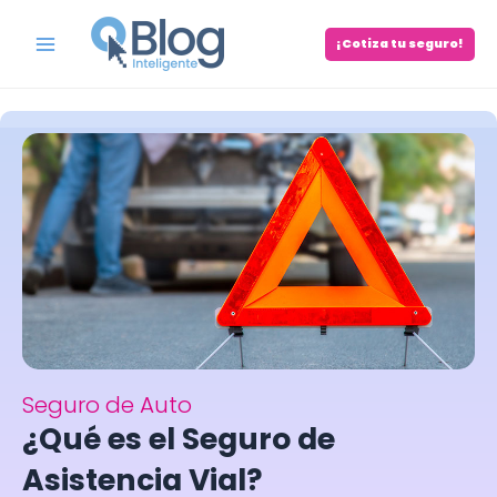
Skip
to
¡Cotiza tu seguro!
Main
content
Menu
Seguro de Auto
¿Qué es el Seguro de
Asistencia Vial?