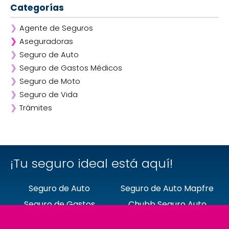
Categorías
❯
Agente de Seguros
❯
Aseguradoras
❯
Seguro de Auto
❯
Afirme
❯
Seguro de Gastos Médicos
❯
ANA
❯
Seguro de Moto
❯
AXA
❯
Seguro de Vida
❯
Chubb
❯
Trámites
❯
GNP
❯
Mapfre
❯
Quálitas
¡Tu seguro ideal está aquí!
Seguro de Auto
Seguro de Auto Mapfre
Seguro de Gastos
Chubb Seguro Auto
Médicos
Seguro de Auto HDI