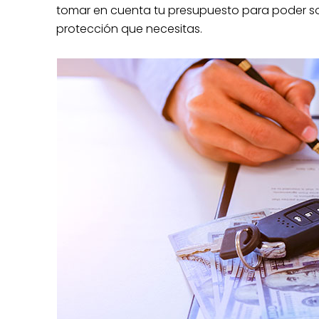
tomar en cuenta tu presupuesto para poder sol
Cotiza hoy
protección que necesitas.
Nissan Mar
Defensa le
Cobertura: 
¡Coti
*Las tarifas están sujeta
especificaciones de cada