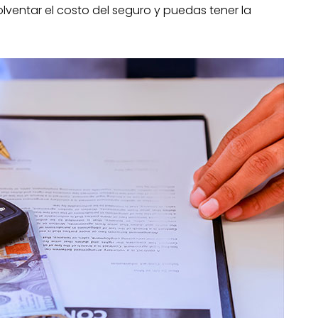
ventar el costo del seguro y puedas tener la
 tu seguro de auto para
ch desde
$4,536.27*
gal
Robo total
RC y más
Limitada
za gratis!
s a cambios según las
 póliza de seguro.