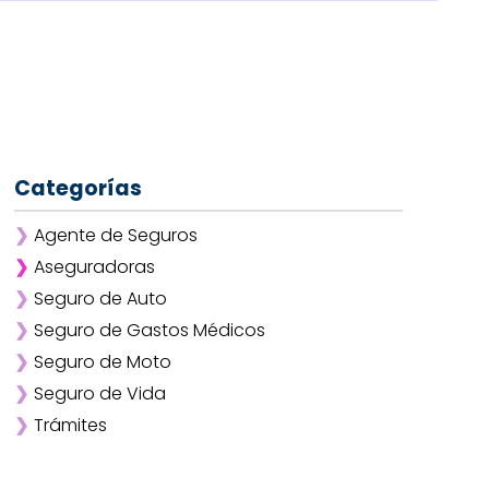
Categorías
❯
Agente de Seguros
❯
Aseguradoras
❯
Seguro de Auto
❯
Afirme
❯
Seguro de Gastos Médicos
❯
ANA
❯
Seguro de Moto
❯
AXA
❯
Seguro de Vida
❯
Chubb
❯
Trámites
❯
GNP
❯
Mapfre
❯
Quálitas