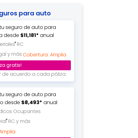
guros para auto
 tu seguro de auto para
sa desde
$11,181*
anual
riales
RC
gal y más
Cobertura: Amplia
za gratis!
ar de acuerdo a cada póliza.
 tu seguro de auto para
to desde
$8,493*
anual
dicos Ocupantes
ial
RC y más
 Amplia