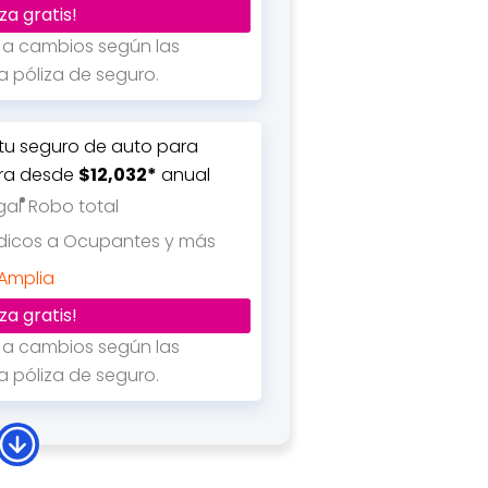
za gratis!
s a cambios según las
 póliza de seguro.
 tu seguro de auto para
tra desde
$12,032*
anual
gal
Robo total
dicos a Ocupantes y más
 Amplia
za gratis!
s a cambios según las
 póliza de seguro.
 tu seguro de auto para
Aveo desde
$8,619*
anual