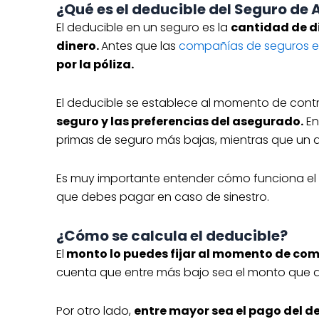
¿Qué es el deducible del Seguro de 
Asistencia v
El deducible en un seguro es la
cantidad de d
auto susti
dinero.
Antes que las
compañías de seguros e
¡Coti
por la póliza.
*Las tarifas están sujeta
especificaciones de cada
El deducible se establece al momento de contr
seguro y las preferencias del asegurado.
En
primas de seguro más bajas, mientras que un d
Cotiza hoy
Chevrolet 
Es muy importante entender cómo funciona el 
Robo total
que debes pagar en caso de sinestro.
Ana asisten
Cobertura:
¿Cómo se calcula el deducible?
El
monto lo puedes fijar al momento de com
¡Coti
cuenta que entre más bajo sea el monto que qu
*Las tarifas están sujeta
especificaciones de cada
Por otro lado,
entre mayor sea el pago del de