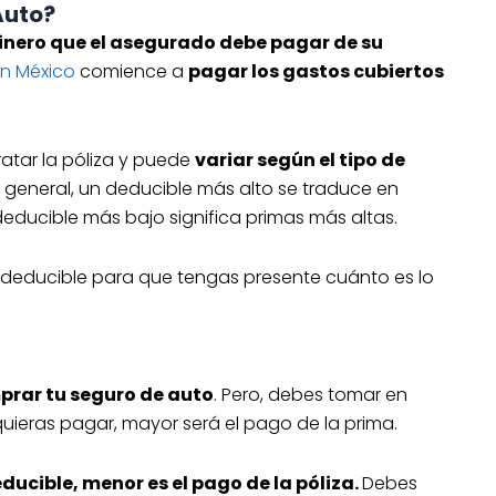
Auto?
ial
Daños materiales
inero que el asegurado debe pagar de su
tuto y más
Cobertura: Amplia
n México
comience a
pagar los gastos cubiertos
za gratis!
s a cambios según las
 póliza de seguro.
atar la póliza y puede
variar según el tipo de
 general, un deducible más alto se traduce en
educible más bajo significa primas más altas.
 tu seguro de auto para
Aveo desde
$10,036*
deducible para que tengas presente cuánto es lo
RC
Defensa legal
cia vial y más
 Amplia
prar tu seguro de auto
. Pero, debes tomar en
za gratis!
ieras pagar, mayor será el pago de la prima.
s a cambios según las
 póliza de seguro.
ducible, menor es el pago de la póliza.
Debes