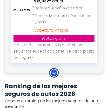
$12,032*
anual
Defensa legal
Robo total
Gastos Médicos a Ocupantes
y más
Cobertura: Amplia
¡Cotiza gratis!
*Las tarifas están sujetas a cambios
según las especificaciones de cada póliza
de seguro.
Cotiza hoy tu seguro de auto
para Chevrolet Aveo desde
Ranking de los mejores
$8,619*
anual
seguros de autos 2026
Asistencia vial
Daños materiales
Conoce el ranking de los mejores seguros de autos
este 2026: