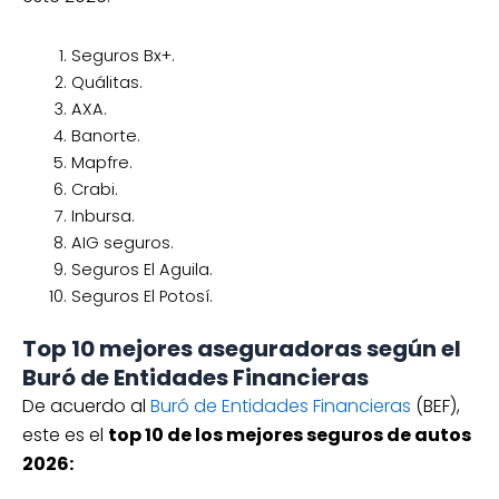
auto sustituto y más
Cobertura: Amplia
Seguros Bx+.
¡Cotiza gratis!
Quálitas.
*Las tarifas están sujetas a cambios
AXA.
según las especificaciones de cada póliza
Banorte.
Mapfre.
de seguro.
Crabi.
Inbursa.
Cotiza hoy tu seguro de auto
AIG seguros.
para Chevrolet Aveo desde
Seguros El Aguila.
$10,036*
Seguros El Potosí.
Robo total
RC
Defensa legal
Top 10 mejores aseguradoras según el
Ana asistencia vial y más
Buró de Entidades Financieras
Cobertura: Amplia
De acuerdo al
Buró de Entidades Financieras
(BEF),
este es el
top 10 de los mejores seguros de autos
¡Cotiza gratis!
2026:
*Las tarifas están sujetas a cambios