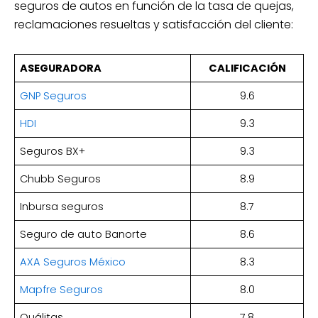
seguros de autos en función de la tasa de quejas,
reclamaciones resueltas y satisfacción del cliente:
ASEGURADORA
CALIFICACIÓN
GNP Seguros
9.6
HDI
9.3
Seguros BX+
9.3
Chubb Seguros
8.9
Inbursa seguros
8.7
Seguro de auto Banorte
8.6
AXA Seguros México
8.3
Mapfre Seguros
8.0
Quálitas
7.8