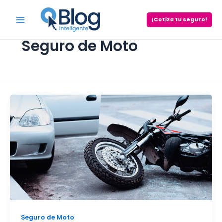
Skip
to
¡Cotiza tu seguro!
Main
content
Seguro de Moto
Menu
Seguro de Moto