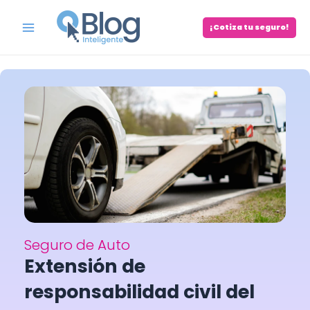
Skip
to
¡Cotiza tu seguro!
Main
content
Menu
Seguro de Auto
Extensión de
responsabilidad civil del