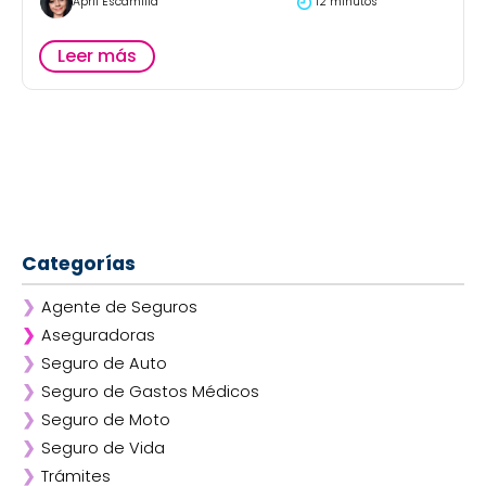
April Escamilla
12 minutos
Leer más
Categorías
❯
Agente de Seguros
❯
Aseguradoras
❯
Seguro de Auto
❯
Afirme
❯
Seguro de Gastos Médicos
❯
ANA
❯
Seguro de Moto
❯
AXA
❯
Seguro de Vida
❯
Chubb
❯
Trámites
❯
GNP