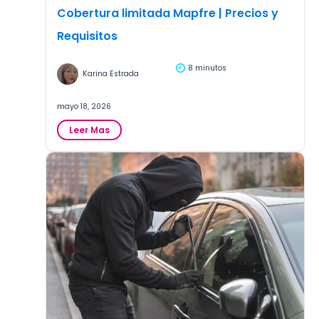
Cobertura limitada Mapfre | Precios y
Requisitos
8 minutos
Karina Estrada
mayo 18, 2026
:
Leer Mas
Cobertura
limitada
Mapfre
|
Precios
y
Requisitos