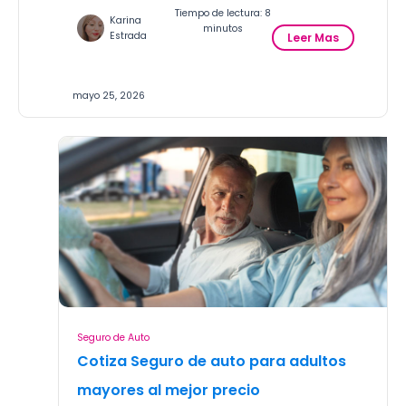
Tiempo de lectura: 8
Karina
minutos
:
Estrada
Leer Mas
M
e
j
mayo 25, 2026
o
r
e
s
A
s
e
g
u
r
a
d
o
r
Seguro de Auto
a
Cotiza Seguro de auto para adultos
s
d
mayores al mejor precio
e