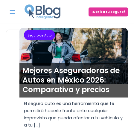
Skip
to
¡Cotiza tu seguro!
Main
Destacado
content
Menu
Seguro de Auto
Mejores Aseguradoras de
Autos en México 2026:
Comparativa y precios
El seguro auto es una herramienta que te
permitirá hacerle frente ante cualquier
imprevisto que pueda afectar a tu vehículo y
a tu […]