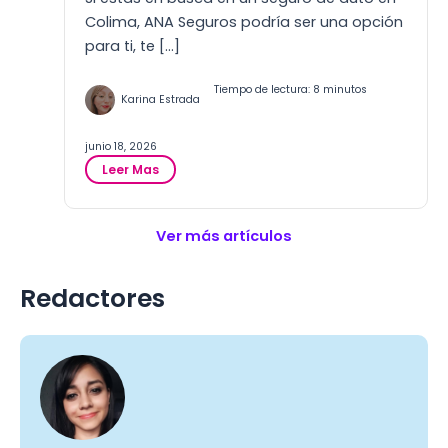
g
Colima, ANA Seguros podría ser una opción
u
para ti, te […]
r
o
Tiempo de lectura: 8 minutos
s
Karina Estrada
d
e
junio 18, 2026
A
:
u
Leer Mas
A
t
N
o
A
s
Ver más artículos
S
e
e
n
g
S
Redactores
u
a
r
n
o
L
s
u
C
i
o
s
l
P
i
o