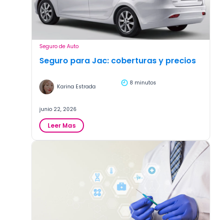
Seguro de Auto
Seguro para Jac: coberturas y precios
8 minutos
Karina Estrada
junio 22, 2026
:
Leer Mas
Seguro
para
Jac:
coberturas
y
precios