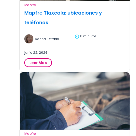
Mapfre
Mapfre Tlaxcala: ubicaciones y
teléfonos
8 minutos
Karina Estrada
junio 22, 2026
:
Leer Mas
Mapfre
Tlaxcala:
ubicaciones
y
teléfonos
Mapfre