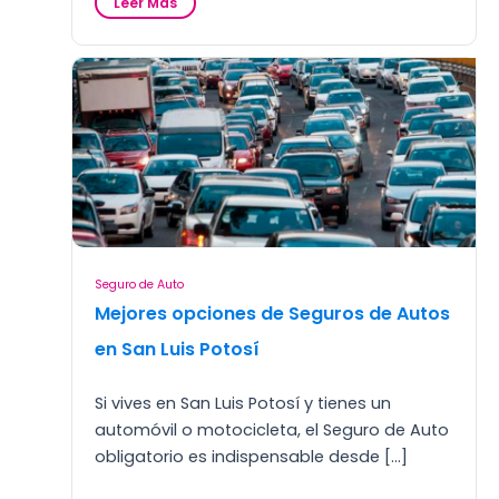
:
Leer Mas
S
e
g
u
r
o
d
e
g
a
s
t
o
Seguro de Auto
s
Mejores opciones de Seguros de Autos
m
é
en San Luis Potosí
d
i
Si vives en San Luis Potosí y tienes un
c
o
automóvil o motocicleta, el Seguro de Auto
s
obligatorio es indispensable desde […]
p
a