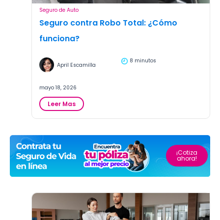
Seguro de Auto
Seguro contra Robo Total: ¿Cómo
funciona?
8 minutos
April Escamilla
mayo 18, 2026
:
Leer Mas
Seguro
contra
Robo
Total:
¿Cómo
¡Cotiza
ahora!
funciona?