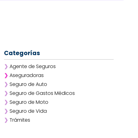
Categorías
❯
Agente de Seguros
❯
Aseguradoras
❯
Seguro de Auto
❯
Afirme
❯
Seguro de Gastos Médicos
❯
ANA
❯
Seguro de Moto
❯
AXA
❯
Seguro de Vida
❯
Chubb
❯
Trámites
❯
GNP
❯
Mapfre
❯
Quálitas