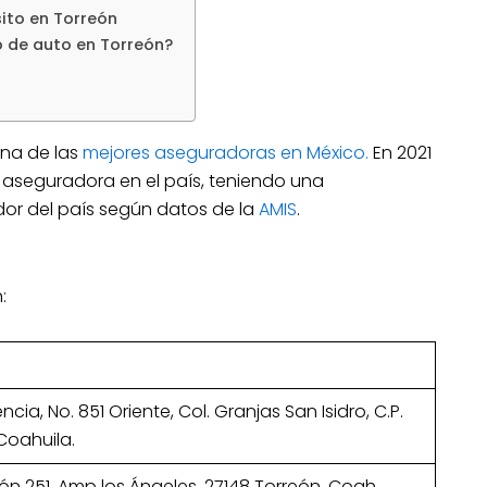
ito en Torreón
o de auto en Torreón?
na de las
mejores aseguradoras en México.
En 2021
aseguradora en el país, teniendo una
dor del país según datos de la
AMIS
.
:
cia, No. 851 Oriente, Col. Granjas San Isidro, C.P.
 Coahuila.
ión 251, Amp los Ángeles, 27148 Torreón, Coah.