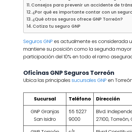
Consejos para prevenir un accidente de tráns
¿Por qué es importante contar con un segur
¿Qué otros seguros ofrece GNP Torreón?
Cotiza tu seguro GNP
Seguros GNP
es actualmente es considerada u
mantiene su posición como la segunda mayor 
participación del 10% en todo el ramo asegura
Oficinas GNP Seguros Torreón
Ubica las principales
sucursales GNP
en Torreón
Sucursal
Teléfono
Dirección
GNP Granjas
55 5227
Blvd. Independen
San Isidro
9000
27100, Torreón,
GNP Torreón
s/t
Blvrd Constituc