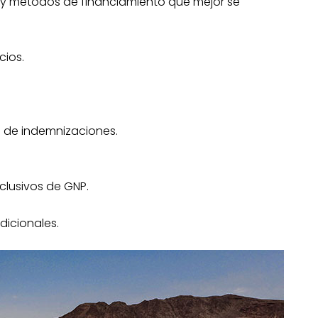
as y métodos de financiamiento que mejor se
cios.
 de indemnizaciones.
clusivos de GNP.
dicionales.