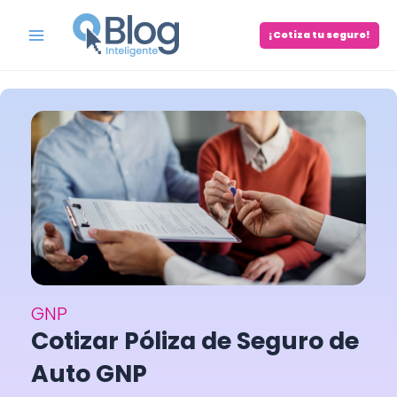
Skip
to
¡Cotiza tu seguro!
Main
content
Menu
GNP
Cotizar Póliza de Seguro de
Auto GNP