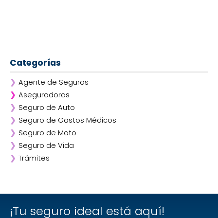
Categorías
❯
Agente de Seguros
❯
Aseguradoras
❯
Seguro de Auto
❯
Afirme
❯
Seguro de Gastos Médicos
❯
ANA
❯
Seguro de Moto
❯
AXA
❯
Seguro de Vida
❯
Chubb
❯
Trámites
❯
GNP
❯
Mapfre
❯
Quálitas
¡Tu seguro ideal está aquí!