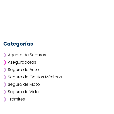
Categorías
❯
Agente de Seguros
❯
Aseguradoras
❯
Seguro de Auto
❯
Afirme
❯
Seguro de Gastos Médicos
❯
ANA
❯
Seguro de Moto
❯
AXA
❯
Seguro de Vida
❯
Chubb
❯
Trámites
❯
GNP
❯
Mapfre
❯
Quálitas