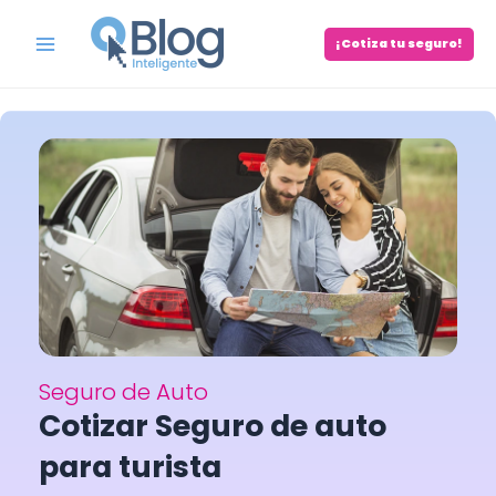
Skip
to
¡Cotiza tu seguro!
Main
content
Menu
Seguro de Auto
Cotizar Seguro de auto
para turista