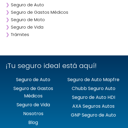
❯
Seguro de Auto
❯
Afirme
❯
Seguro de Gastos Médicos
❯
ANA
❯
Seguro de Moto
❯
AXA
❯
Seguro de Vida
❯
Chubb
❯
Trámites
❯
GNP
❯
Mapfre
❯
Quálitas
¡Tu seguro ideal está aquí!
Seguro de Auto
Seguro de Auto Mapfre
Seguro de Gastos
Chubb Seguro Auto
Médicos
Seguro de Auto HDI
Seguro de Vida
AXA Seguros Autos
Nosotros
GNP Seguro de Auto
Blog