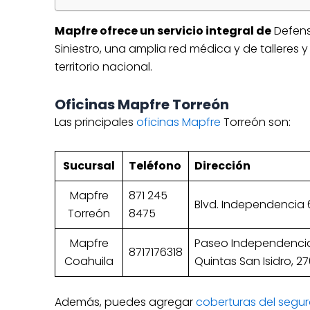
Mapfre ofrece un servicio integral de
Defens
Siniestro, una amplia red médica y de talleres
territorio nacional.
Oficinas Mapfre Torreón
Las principales
oficinas Mapfre
Torreón son:
Sucursal
Teléfono
Dirección
Mapfre
871 245
Blvd. Independencia 6
Torreón
8475
Mapfre
Paseo Independencia B
8717176318
Coahuila
Quintas San Isidro, 27
Además, puedes agregar
coberturas del segu