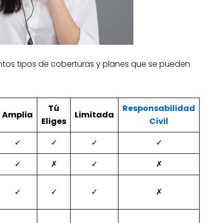
ntos tipos de coberturas y planes que se pueden
Tú
Responsabilidad
Amplia
Limitada
Eliges
Civil
✓
✓
✓
✓
✓
✗
✓
✗
✓
✓
✓
✗