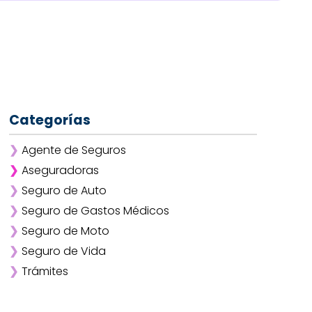
Categorías
❯
Agente de Seguros
❯
Aseguradoras
❯
Seguro de Auto
❯
Afirme
❯
Seguro de Gastos Médicos
❯
ANA
❯
Seguro de Moto
❯
AXA
❯
Seguro de Vida
❯
Chubb
❯
Trámites
❯
GNP
❯
Mapfre
❯
Quálitas