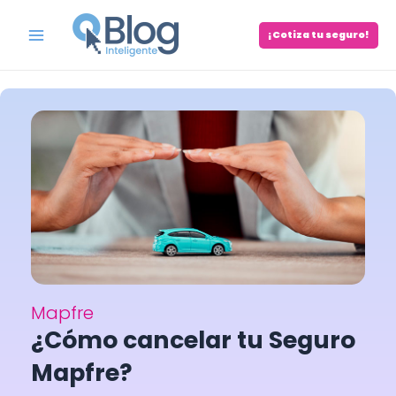
Skip
to
¡Cotiza tu seguro!
Main
content
Menu
Mapfre
¿Cómo cancelar tu Seguro
Mapfre?