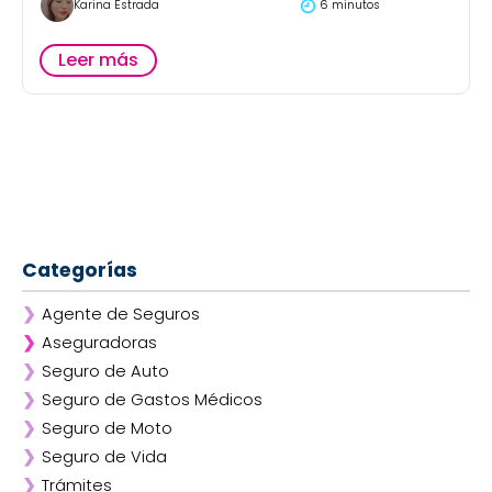
Karina Estrada
6 minutos
Leer más
Categorías
❯
Agente de Seguros
❯
Aseguradoras
❯
Seguro de Auto
❯
Afirme
❯
Seguro de Gastos Médicos
❯
ANA
❯
Seguro de Moto
❯
AXA
❯
Seguro de Vida
❯
Chubb
❯
Trámites
❯
GNP