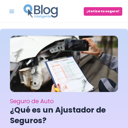
Skip
to
¡Cotiza tu seguro!
Main
content
Menu
Seguro de Auto
¿Qué es un Ajustador de
Seguros?