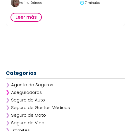
Karina Estrada
7 minutos
Leer más
Categorías
❯
Agente de Seguros
❯
Aseguradoras
❯
Seguro de Auto
❯
Afirme
❯
Seguro de Gastos Médicos
❯
ANA
❯
Seguro de Moto
❯
AXA
❯
Seguro de Vida
❯
Chubb
❯
Trámites
❯
GNP