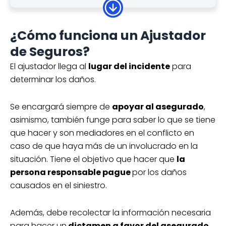
Cotiza hoy tu seguro de auto
para Chevrolet Aveo desde
¿Cómo funciona un Ajustador
$8,619*
anual
de Seguros?
Asistencia vial
Daños materiales
El ajustador llega al
lugar del incidente
para
determinar los daños.
auto sustituto y más
Cobertura: Amplia
Se encargará siempre de
apoyar al asegurado
,
¡Cotiza gratis!
asimismo, también funge para saber lo que se tiene
*Las tarifas están sujetas a cambios
que hacer y son mediadores en el conflicto en
según las especificaciones de cada póliza
caso de que haya más de un involucrado en la
de seguro.
situación. Tiene el objetivo que hacer que
la
persona responsable pague
por los daños
causados en el siniestro.
Cotiza hoy tu seguro de auto
para Chevrolet Aveo desde
Además, debe recolectar la información necesaria
$10,036*
para hacer un
dictamen a favor del asegurado
.