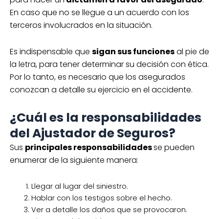
Robo total
RC
Defensa legal
En caso que no se llegue a un acuerdo con los
Ana asistencia vial y más
terceros involucrados en la situación.
Cobertura: Amplia
Es indispensable que
sigan sus funciones
al pie de
¡Cotiza gratis!
la letra, para tener determinar su decisión con ética.
*Las tarifas están sujetas a cambios
Por lo tanto, es necesario que los asegurados
según las especificaciones de cada póliza
conozcan a detalle su ejercicio en el accidente.
de seguro.
¿Cuál es la responsabilidades
Cotiza hoy tu seguro de auto
del Ajustador de Seguros?
para Nissan March desde
Sus
principales responsabilidades
se pueden
$4,536.27*
enumerar de la siguiente manera:
Defensa legal
Robo total
RC y más
Cobertura: Limitada
Llegar al lugar del siniestro.
¡Cotiza gratis!
Hablar con los testigos sobre el hecho.
*Las tarifas están sujetas a cambios
Ver a detalle los daños que se provocaron.