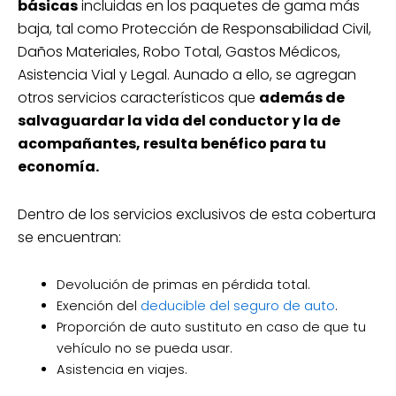
básicas
incluidas en los paquetes de gama más
auto sustituto y más
baja, tal como Protección de Responsabilidad Civil,
Cobertura: Amplia
Daños Materiales, Robo Total, Gastos Médicos,
¡Cotiza gratis!
Asistencia Vial y Legal. Aunado a ello, se agregan
*Las tarifas están sujetas a cambios
otros servicios característicos que
además de
según las especificaciones de cada póliza
salvaguardar la vida del conductor y la de
de seguro.
acompañantes, resulta benéfico para tu
economía.
Cotiza hoy tu seguro de auto
Dentro de los servicios exclusivos de esta cobertura
para Chevrolet Aveo desde
se encuentran:
$10,036*
Robo total
RC
Defensa legal
Devolución de primas en pérdida total.
Ana asistencia vial y más
Exención del
deducible del seguro de auto
.
Proporción de auto sustituto en caso de que tu
Cobertura: Amplia
vehículo no se pueda usar.
¡Cotiza gratis!
Asistencia en viajes.
*Las tarifas están sujetas a cambios