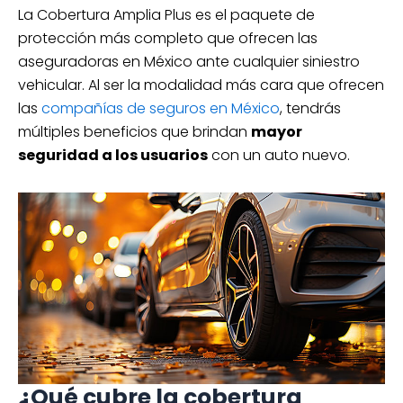
según las especificaciones de cada póliza
La Cobertura Amplia Plus es el paquete de
de seguro.
protección más completo que ofrecen las
aseguradoras en México ante cualquier siniestro
vehicular. Al ser la modalidad más cara que ofrecen
Cotiza hoy tu seguro de auto
las
compañías de seguros en México
, tendrás
para Nissan March desde
múltiples beneficios que brindan
mayor
$4,536.27*
seguridad a los usuarios
con un auto nuevo.
Defensa legal
Robo total
RC y más
Cobertura: Limitada
¡Cotiza gratis!
*Las tarifas están sujetas a cambios
según las especificaciones de cada póliza
de seguro.
¿Qué cubre la cobertura