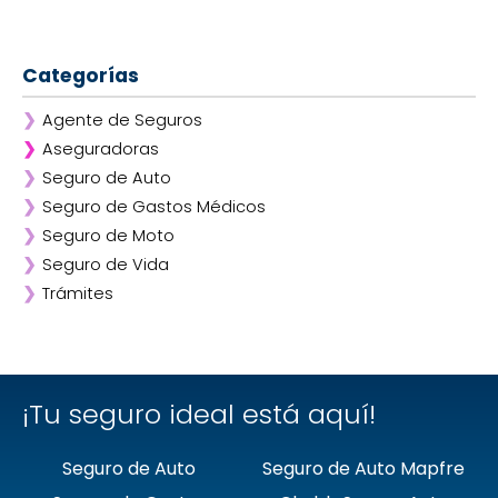
Categorías
❯
Agente de Seguros
❯
Aseguradoras
❯
Seguro de Auto
❯
Afirme
❯
Seguro de Gastos Médicos
❯
ANA
❯
Seguro de Moto
❯
AXA
❯
Seguro de Vida
❯
Chubb
❯
Trámites
❯
GNP
❯
Mapfre
❯
Quálitas
¡Tu seguro ideal está aquí!
Seguro de Auto
Seguro de Auto Mapfre