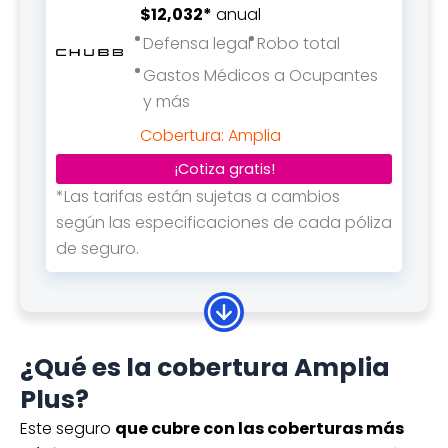
$12,032*
anual
Defensa legal
Robo total
Gastos Médicos a Ocupantes
y más
Cobertura: Amplia
¡Cotiza gratis!
*Las tarifas están sujetas a cambios
según las especificaciones de cada póliza
de seguro.
Cotiza hoy tu seguro de auto
para Chevrolet Aveo desde
¿Qué es la cobertura Amplia
$8,619*
anual
Plus?
Asistencia vial
Daños materiales
Este seguro
que cubre con las coberturas más