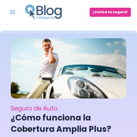
Skip
to
¡Cotiza tu seguro!
Main
content
Menu
Seguro de Auto
¿Cómo funciona la
Cobertura Amplia Plus?