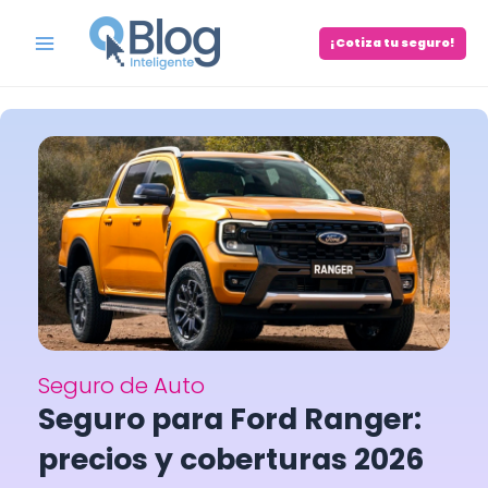
Skip
to
¡Cotiza tu seguro!
Main
content
Menu
Seguro de Auto
Seguro para Ford Ranger:
precios y coberturas 2026