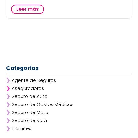
Leer más
Categorías
❯
Agente de Seguros
❯
Aseguradoras
❯
Seguro de Auto
❯
Afirme
❯
Seguro de Gastos Médicos
❯
ANA
❯
Seguro de Moto
❯
AXA
❯
Seguro de Vida
❯
Chubb
❯
Trámites
❯
GNP
❯
Mapfre