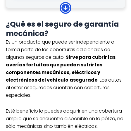
Cotiza hoy tu seguro de auto
para Chevrolet Aveo desde
¿Qué es el seguro de garantía
$8,619*
anual
mecánica?
Asistencia vial
Daños materiales
Es un producto que puede ser independiente o
forma parte de las coberturas adicionales de
auto sustituto y más
algunos seguros de auto.
Sirve para cubrir las
Cobertura: Amplia
averías fortuitas que puedan sufrir los
¡Cotiza gratis!
componentes mecánicos, eléctricos y
*Las tarifas están sujetas a cambios
electrónicos del vehículo
asegurado
. Los autos
según las especificaciones de cada póliza
al estar asegurados cuentan con coberturas
de seguro.
especiales.
Esté beneficio lo puedes adquirir en una cobertura
Cotiza hoy tu seguro de auto
amplia que se encuentre disponible en la póliza, no
para Chevrolet Aveo desde
sólo mecánicas sino también eléctricas.
$10,036*