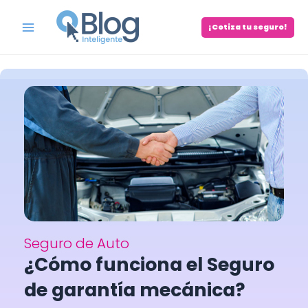
Skip
to
¡Cotiza tu seguro!
Main
content
Menu
Seguro de Auto
¿Cómo funciona el Seguro
de garantía mecánica?