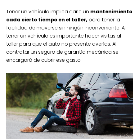
Robo total
RC
Defensa legal
Tener un vehículo implica darle un
mantenimiento
Ana asistencia vial y más
cada cierto tiempo en el taller,
para tener la
Cobertura: Amplia
facilidad de moverse sin ningún inconveniente. Al
tener un vehículo es importante hacer visitas al
¡Cotiza gratis!
taller para que el auto no presente averías. Al
*Las tarifas están sujetas a cambios
contratar un seguro de garantía mecánica se
según las especificaciones de cada póliza
encargará de cubrir ese gasto.
de seguro.
Cotiza hoy tu seguro de auto
para Nissan March desde
$4,536.27*
Defensa legal
Robo total
RC y más
Cobertura: Limitada
¡Cotiza gratis!
*Las tarifas están sujetas a cambios