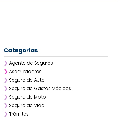
Categorías
❯
Agente de Seguros
❯
Aseguradoras
❯
Seguro de Auto
❯
Afirme
❯
Seguro de Gastos Médicos
❯
ANA
❯
Seguro de Moto
❯
AXA
❯
Seguro de Vida
❯
Chubb
❯
Trámites
❯
GNP
❯
Mapfre
❯
Quálitas