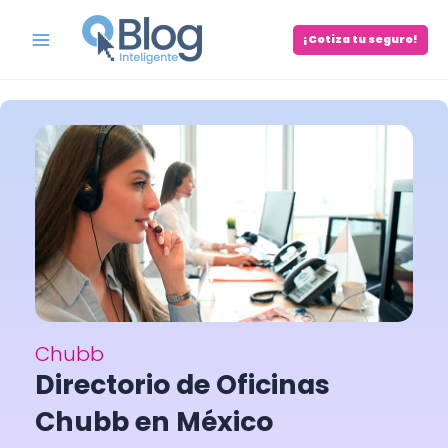
Skip
to
¡Cotiza tu seguro!
Main
content
Menu
Chubb
Directorio de Oficinas
Chubb en México