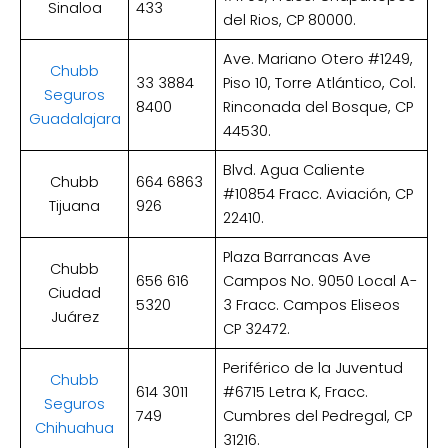
Sinaloa
433
del Rios, CP 80000.
Ave. Mariano Otero #1249,
Chubb
33 3884
Piso 10, Torre Atlántico, Col.
Seguros
8400
Rinconada del Bosque, CP
Guadalajara
44530.
Blvd. Agua Caliente
Chubb
664 6863
#10854 Fracc. Aviación, CP
Tijuana
926
22410.
Plaza Barrancas Ave
Chubb
656 616
Campos No. 9050 Local A-
Ciudad
5320
3 Fracc. Campos Eliseos
Juárez
CP 32472.
Periférico de la Juventud
Chubb
614 3011
#6715 Letra K, Fracc.
Seguros
749
Cumbres del Pedregal, CP
Chihuahua
31216.