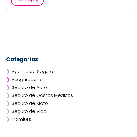
Leer más
Categorías
❯
Agente de Seguros
❯
Aseguradoras
❯
Seguro de Auto
❯
Afirme
❯
Seguro de Gastos Médicos
❯
ANA
❯
Seguro de Moto
❯
AXA
❯
Seguro de Vida
❯
Chubb
❯
Trámites
❯
GNP
❯
Mapfre
❯
Quálitas