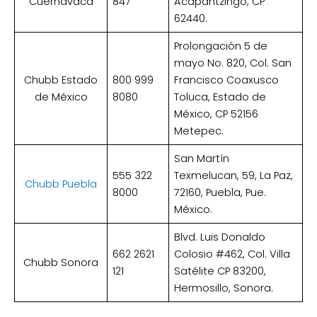
Cuernavaca
847
Acapantzingo, CP
62440.
Prolongación 5 de
mayo No. 820, Col. San
Chubb Estado
800 999
Francisco Coaxusco
de México
8080
Toluca, Estado de
México, CP 52156
Metepec.
San Martín
555 322
Texmelucan, 59, La Paz,
Chubb Puebla
8000
72160, Puebla, Pue.
México.
Blvd. Luis Donaldo
662 2621
Colosio #462, Col. Villa
Chubb Sonora
121
Satélite CP 83200,
Hermosillo, Sonora.