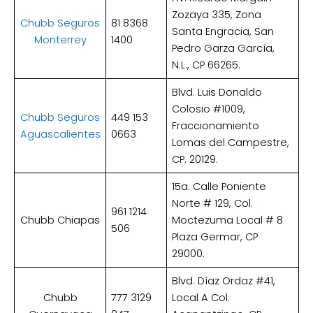
Zozaya 335, Zona
Chubb Seguros
81 8368
Santa Engracia, San
Monterrey
1400
Pedro Garza García,
N.L., CP 66265.
Blvd. Luis Donaldo
Colosio #1009,
Chubb Seguros
449 153
Fraccionamiento
Aguascalientes
0663
Lomas del Campestre,
CP. 20129.
15a. Calle Poniente
Norte # 129, Col.
961 1214
Chubb Chiapas
Moctezuma Local # 8
506
Plaza Germar, CP
29000.
Blvd. Díaz Ordaz #41,
Chubb
777 3129
Local A Col.