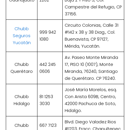
Guanajuato
2202
Baja 2 Y Piso 5, Col.
Campestre del Refugio, CP
37156.
Circuito Colonias, Calle 31
Chubb
999 942
#142 x 38 y 38 Diag., Col.
Seguros
1080
Buenavista, CP 97127,
Yucatán
Mérida, Yucatán.
Av. Paseo Monte Miranda
Chubb
442 245
17, PISO 10 (1007), Monte
Querétaro
0606
Miranda, 76240, Santiago
de Querétaro. CP 76240.
José María Morelos, esq.
Chubb
81 1253
Con Arista 609B, Centro,
Hidalgo
3030
42000 Pachuca de Soto,
Hidalgo.
Blvd. Diego Valadez Rios
Chubb
667 7123
#1703, Fracc. Chapultepec