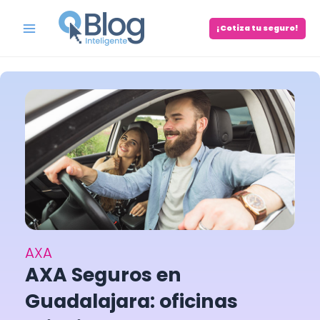
Skip
to
¡Cotiza tu seguro!
Main
content
Menu
AXA
AXA Seguros en
Guadalajara: oficinas