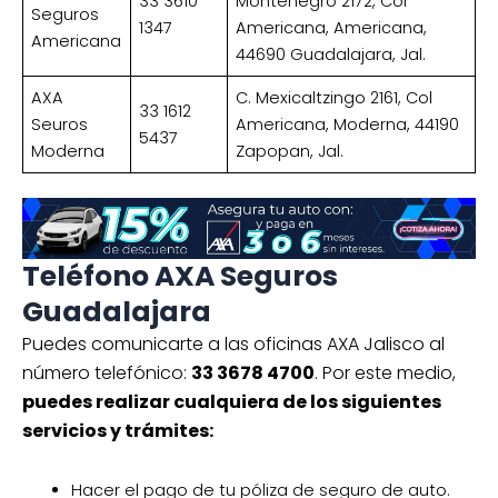
33 3610
Montenegro 2172, Col
Seguros
1347
Americana, Americana,
Americana
44690 Guadalajara, Jal.
AXA
C. Mexicaltzingo 2161, Col
33 1612
Seuros
Americana, Moderna, 44190
5437
Moderna
Zapopan, Jal.
Teléfono AXA Seguros
Guadalajara
Puedes comunicarte a las oficinas AXA Jalisco al
número telefónico:
33 3678 4700
. Por este medio,
puedes realizar cualquiera de los siguientes
servicios y trámites:
Hacer el pago de tu póliza de seguro de auto.