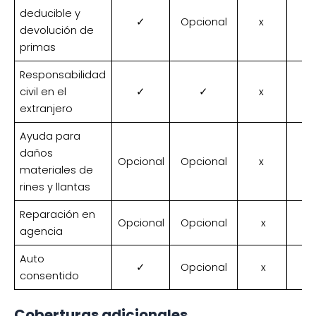
deducible y
✓
Opcional
x
devolución de
primas
Responsabilidad
civil en el
✓
✓
x
extranjero
Ayuda para
daños
Opcional
Opcional
x
materiales de
rines y llantas
Reparación en
Opcional
Opcional
x
agencia
Auto
✓
Opcional
x
consentido
Coberturas adicionales