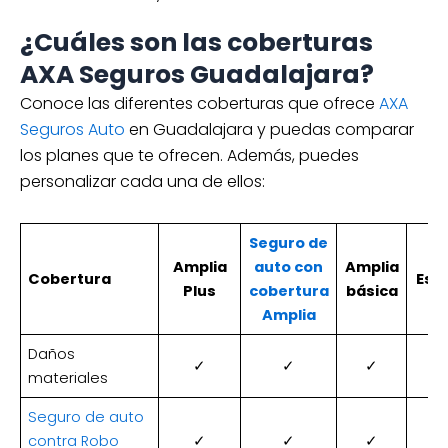
¿Cuáles son las coberturas
AXA Seguros Guadalajara?
Conoce las diferentes coberturas que ofrece
AXA
Seguros Auto
en Guadalajara y puedas comparar
los planes que te ofrecen. Además, puedes
personalizar cada una de ellos:
Seguro de
Amplia
auto con
Amplia
Cobertura
Esen
Plus
cobertura
básica
Amp
lia
Daños
✓
✓
✓
materiales
Seguro de auto
contra Robo
✓
✓
✓