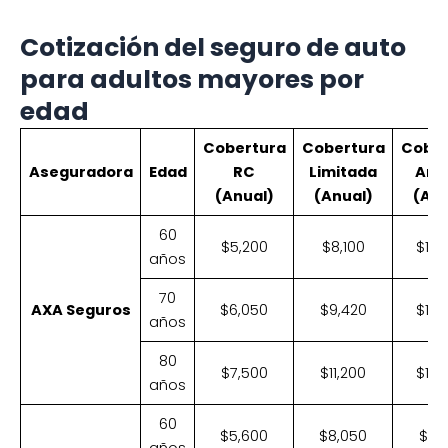
Cotización del seguro de auto
para adultos mayores por
edad
Cobertura
Cobertura
Cober
Aseguradora
Edad
RC
Limitada
Amp
(Anual)
(Anual)
(Anu
60
$5,200
$8,100
$14,
años
70
AXA Seguros
$6,050
$9,420
$16,
años
80
$7,500
$11,200
$19,
años
60
$5,600
$8,050
$15,