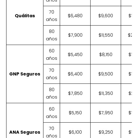
años
70
Quálitas
$6,480
$9,600
$17,
años
80
$7,900
$11,550
$20,
años
60
$5,450
$8,150
$15,
años
70
GNP Seguros
$6,400
$9,500
$17,
años
80
$7,850
$11,350
$20,
años
60
$5,150
$7,950
$14,
años
70
ANA Seguros
$6,100
$9,250
$17,
años