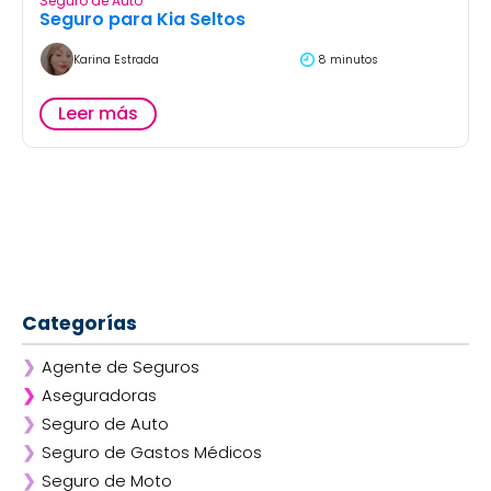
Seguro de Auto
Seguro para Kia Seltos
Karina Estrada
8 minutos
Leer más
Categorías
❯
Agente de Seguros
❯
Aseguradoras
❯
Seguro de Auto
❯
Afirme
❯
Seguro de Gastos Médicos
❯
ANA
❯
Seguro de Moto
❯
AXA