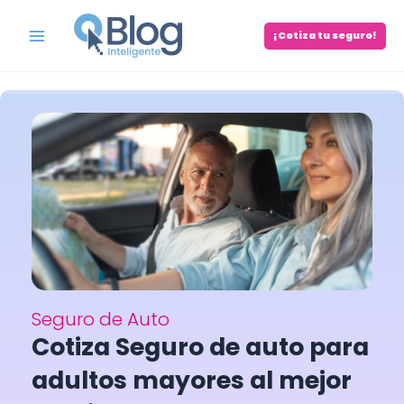
Skip
to
¡Cotiza tu seguro!
Main
content
Menu
Seguro de Auto
Cotiza Seguro de auto para
adultos mayores al mejor