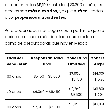
oscilan entre los $5,150 hasta los $20,200 al año; los
precios son
más elevados,
ya que,
sufren
tienden
a ser
propensos a accidentes.
Para poder adquirir un seguro, es importante que se
cotice de manera más detallada entre toda la
gama de aseguradoras que hay en México.
Edad del
Responsabilidad
Cobertura
Cobertur
conductor
Civil
Limitada
Amplia
$7,950 –
$14,300 –
60 años
$5,150 – $5,600
$8,150
$15,200
$9,250 –
$16,800 –
70 años
$6,050 – $6,480
$9,600
$17,800
$11,050 –
$19,850 –
80 años
$7,500 – $7,900