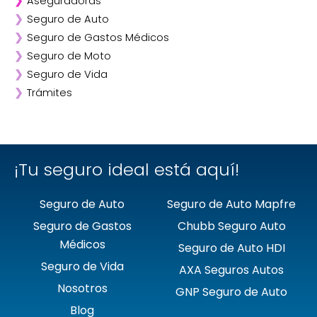
❯
Aseguradoras
❯
Seguro de Auto
❯
Afirme
❯
Seguro de Gastos Médicos
❯
ANA
❯
Seguro de Moto
❯
AXA
❯
Seguro de Vida
❯
Chubb
❯
Trámites
❯
GNP
❯
Mapfre
❯
Quálitas
¡Tu seguro ideal está aquí!
Seguro de Auto
Seguro de Auto Mapfre
Seguro de Gastos
Chubb Seguro Auto
Médicos
Seguro de Auto HDI
Seguro de Vida
AXA Seguros Autos
Nosotros
GNP Seguro de Auto
Blog