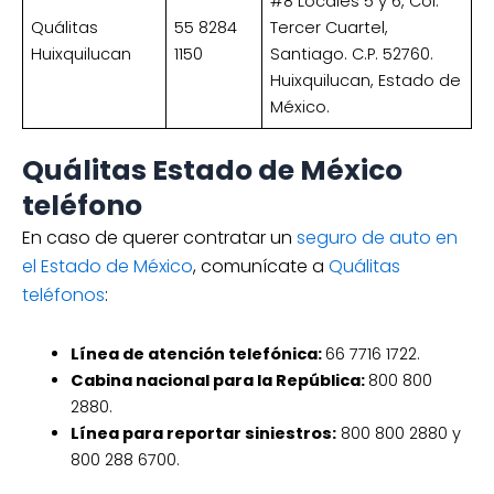
#8 Locales 5 y 6, Col.
Quálitas
55 8284
Tercer Cuartel,
Huixquilucan
1150
Santiago. C.P. 52760.
Huixquilucan, Estado de
México.
Quálitas Estado de México
teléfono
En caso de querer contratar un
seguro de auto en
el Estado de México
, comunícate a
Quálitas
teléfonos
:
Línea de atención telefónica:
66 7716 1722.
Cabina nacional para la República:
800 800
2880.
Línea para reportar siniestros:
800 800 2880 y
800 288 6700.