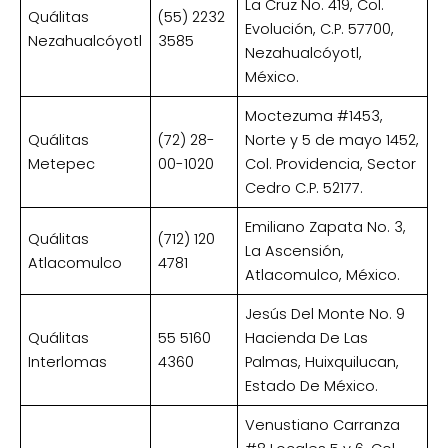
La Cruz No. 419, Col.
Quálitas
(55) 2232
Evolución, C.P. 57700,
Nezahualcóyotl
3585
Nezahualcóyotl,
México.
Moctezuma #1453,
Quálitas
(72) 28-
Norte y 5 de mayo 1452,
Metepec
00-1020
Col. Providencia, Sector
Cedro C.P. 52177.
Emiliano Zapata No. 3,
Quálitas
(712) 120
La Ascensión,
Atlacomulco
4781
Atlacomulco, México.
Jesús Del Monte No. 9
Quálitas
55 5160
Hacienda De Las
Interlomas
4360
Palmas, Huixquilucan,
Estado De México.
Venustiano Carranza