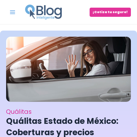
Skip
to
¡Cotiza tu seguro!
Main
content
Menu
Quálitas
Quálitas Estado de México:
Coberturas y precios