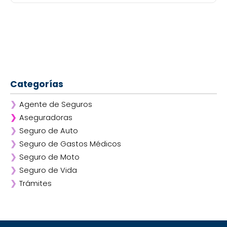
Categorías
❯
Agente de Seguros
❯
Aseguradoras
❯
Seguro de Auto
❯
Afirme
❯
Seguro de Gastos Médicos
❯
ANA
❯
Seguro de Moto
❯
AXA
❯
Seguro de Vida
❯
Chubb
❯
Trámites
❯
GNP
❯
Mapfre
❯
Quálitas