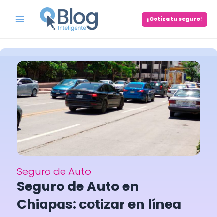
Skip
to
¡Cotiza tu seguro!
Main
content
Menu
Seguro de Auto
Seguro de Auto en
Chiapas: cotizar en línea