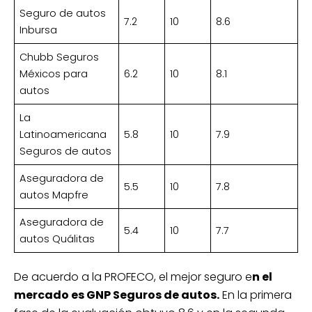
Seguro de autos
7.2
10
8.6
Inbursa
Chubb Seguros
Méxicos para
6.2
10
8.1
autos
La
Latinoamericana
5.8
10
7.9
Seguros de autos
Aseguradora de
5.5
10
7.8
autos Mapfre
Aseguradora de
5.4
10
7.7
autos Quálitas
De acuerdo a la PROFECO, el mejor seguro e
n el
mercado es GNP Seguros de autos.
En la primera