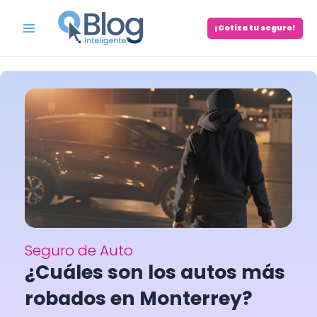
Skip
to
¡Cotiza tu seguro!
Main
content
Menu
Seguro de Auto
¿Cuáles son los autos más
robados en Monterrey?