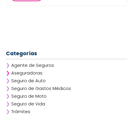
Categorías
❯
Agente de Seguros
❯
Aseguradoras
❯
Seguro de Auto
❯
Afirme
❯
Seguro de Gastos Médicos
❯
ANA
❯
Seguro de Moto
❯
AXA
❯
Seguro de Vida
❯
Chubb
❯
Trámites
❯
GNP
❯
Mapfre
❯
Quálitas