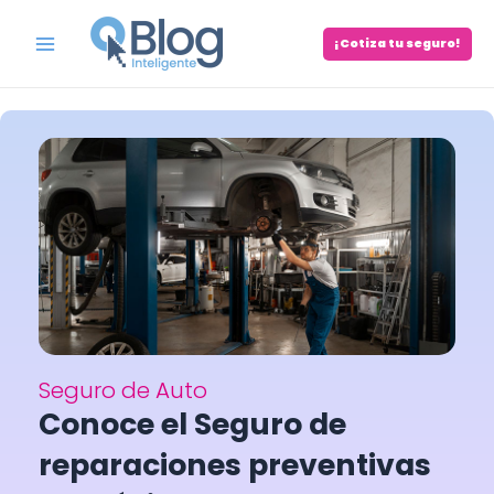
Skip
to
¡Cotiza tu seguro!
Main
content
Menu
Seguro de Auto
Conoce el Seguro de
reparaciones preventivas