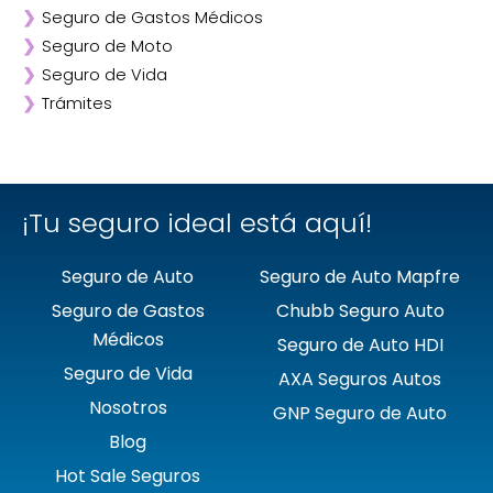
❯
Seguro de Gastos Médicos
❯
ANA
❯
Seguro de Moto
❯
AXA
❯
Seguro de Vida
❯
Chubb
❯
Trámites
❯
GNP
❯
Mapfre
❯
Quálitas
¡Tu seguro ideal está aquí!
Seguro de Auto
Seguro de Auto Mapfre
Seguro de Gastos
Chubb Seguro Auto
Médicos
Seguro de Auto HDI
Seguro de Vida
AXA Seguros Autos
Nosotros
GNP Seguro de Auto
Blog
Hot Sale Seguros