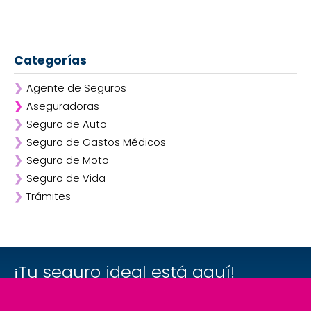
Categorías
❯
Agente de Seguros
❯
Aseguradoras
❯
Seguro de Auto
❯
Afirme
❯
Seguro de Gastos Médicos
❯
ANA
❯
Seguro de Moto
❯
AXA
❯
Seguro de Vida
❯
Chubb
❯
Trámites
❯
GNP
❯
Mapfre
❯
Quálitas
¡Tu seguro ideal está aquí!
Seguro de Auto
Seguro de Auto Mapfre