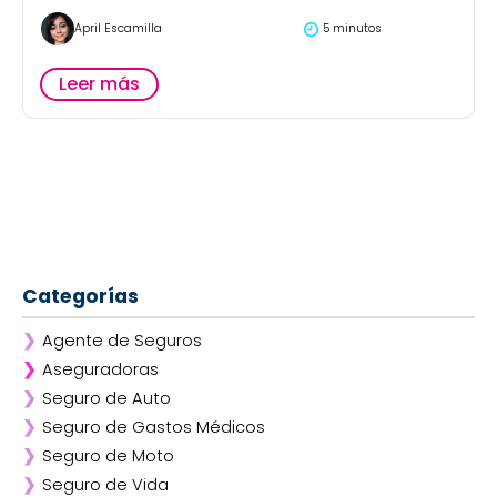
April Escamilla
5 minutos
Leer más
Categorías
❯
Agente de Seguros
❯
Aseguradoras
❯
Seguro de Auto
❯
Afirme
❯
Seguro de Gastos Médicos
❯
ANA
❯
Seguro de Moto
❯
AXA
❯
Seguro de Vida
❯
Chubb