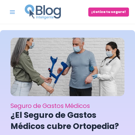
Skip
to
¡Cotiza tu seguro!
Main
content
Menu
Seguro de Gastos Médicos
¿El Seguro de Gastos
Médicos cubre Ortopedia?