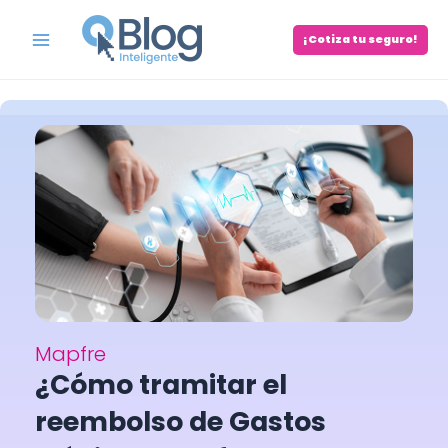
Skip
to
¡Cotiza tu seguro!
Main
content
Menu
Mapfre
¿Cómo tramitar el
reembolso de Gastos