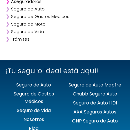
❯
Aseguradoras
❯
Seguro de Auto
❯
Afirme
❯
Seguro de Gastos Médicos
❯
ANA
❯
Seguro de Moto
❯
AXA
❯
Seguro de Vida
❯
Chubb
❯
Trámites
❯
GNP
❯
Mapfre
❯
Quálitas
¡Tu seguro ideal está aquí!
Seguro de Auto
Seguro de Auto Mapfre
Seguro de Gastos
Chubb Seguro Auto
Médicos
Seguro de Auto HDI
Seguro de Vida
AXA Seguros Autos
Nosotros
GNP Seguro de Auto
Blog