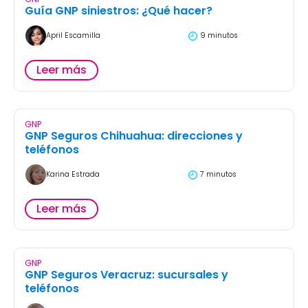
Guía GNP siniestros: ¿Qué hacer?
April Escamilla
9 minutos
Leer más
GNP
GNP Seguros Chihuahua: direcciones y
teléfonos
Karina Estrada
7 minutos
Leer más
GNP
GNP Seguros Veracruz: sucursales y
teléfonos