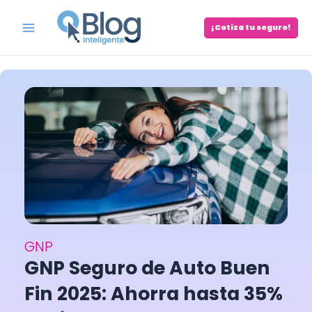
Skip
to
¡Cotiza tu seguro!
Main
content
Menu
GNP
GNP Seguro de Auto Buen
Fin 2025: Ahorra hasta 35%