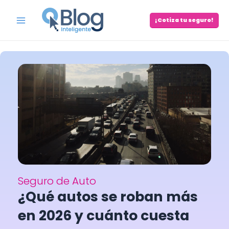
Skip
to
¡Cotiza tu seguro!
Main
content
Menu
Seguro de Auto
¿Qué autos se roban más
en 2026 y cuánto cuesta