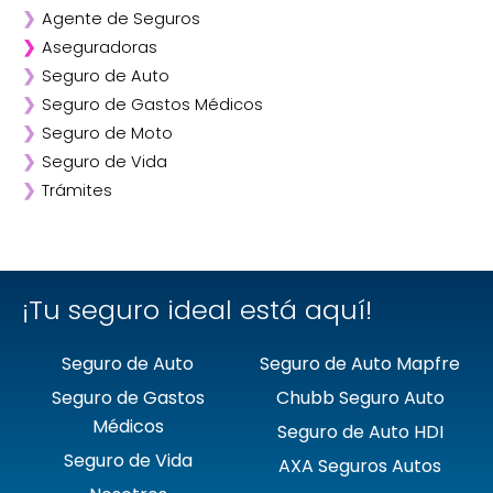
❯
Agente de Seguros
❯
Aseguradoras
❯
Seguro de Auto
❯
Afirme
❯
Seguro de Gastos Médicos
❯
ANA
❯
Seguro de Moto
❯
AXA
❯
Seguro de Vida
❯
Chubb
❯
Trámites
❯
GNP
❯
Mapfre
❯
Quálitas
¡Tu seguro ideal está aquí!
Seguro de Auto
Seguro de Auto Mapfre
Seguro de Gastos
Chubb Seguro Auto
Médicos
Seguro de Auto HDI
Seguro de Vida
AXA Seguros Autos