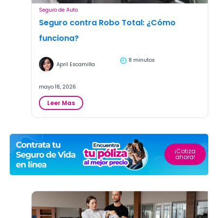
Seguro de Auto
Seguro contra Robo Total: ¿Cómo
funciona?
8 minutos
April Escamilla
mayo 18, 2026
:
Leer Mas
Seguro
contra
Robo
Total:
¿Cómo
¡Cotiza
ahora!
funciona?