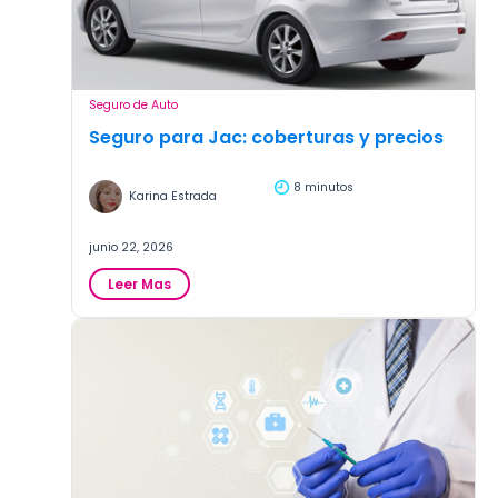
Seguro de Auto
Seguro para Jac: coberturas y precios
8 minutos
Karina Estrada
junio 22, 2026
:
Leer Mas
Seguro
para
Jac:
coberturas
y
precios