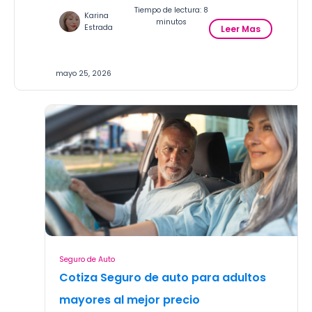
Tiempo de lectura: 8
Karina
minutos
:
Estrada
Leer Mas
M
e
j
mayo 25, 2026
o
r
e
s
A
s
e
g
u
r
a
d
o
r
Seguro de Auto
a
Cotiza Seguro de auto para adultos
s
d
mayores al mejor precio
e