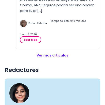
g
Colima, ANA Seguros podría ser una opción
u
para ti, te […]
r
o
Tiempo de lectura: 8 minutos
s
Karina Estrada
d
e
junio 18, 2026
A
:
u
Leer Mas
A
t
N
o
A
s
Ver más artículos
S
e
e
n
g
S
Redactores
u
a
r
n
o
L
s
u
C
i
o
s
l
P
i
o