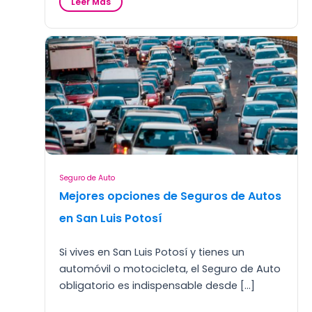
:
Leer Mas
S
e
g
u
r
o
d
e
g
a
s
t
o
Seguro de Auto
s
Mejores opciones de Seguros de Autos
m
é
en San Luis Potosí
d
i
Si vives en San Luis Potosí y tienes un
c
o
automóvil o motocicleta, el Seguro de Auto
s
obligatorio es indispensable desde […]
p
a