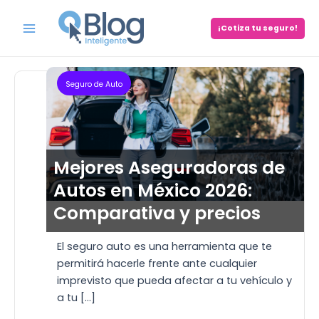
Skip
to
¡Cotiza tu seguro!
Main
Destacado
content
Menu
Seguro de Auto
Mejores Aseguradoras de
Autos en México 2026:
Comparativa y precios
El seguro auto es una herramienta que te
permitirá hacerle frente ante cualquier
imprevisto que pueda afectar a tu vehículo y
a tu […]