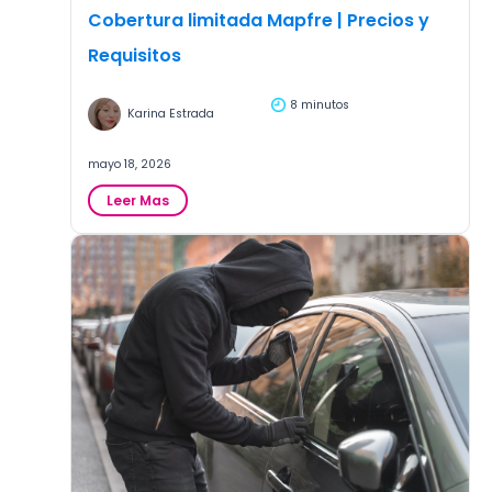
Cobertura limitada Mapfre | Precios y
Requisitos
8 minutos
Karina Estrada
mayo 18, 2026
:
Leer Mas
Cobertura
limitada
Mapfre
|
Precios
y
Requisitos