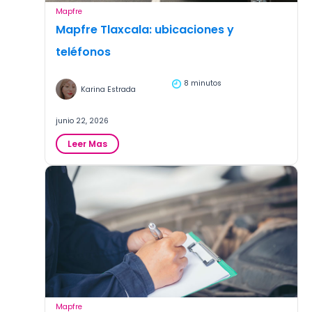
Mapfre
Mapfre Tlaxcala: ubicaciones y
teléfonos
8 minutos
Karina Estrada
junio 22, 2026
:
Leer Mas
Mapfre
Tlaxcala:
ubicaciones
y
teléfonos
Mapfre