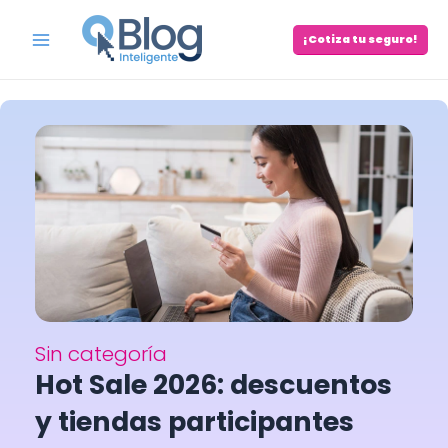
Skip
to
¡Cotiza tu seguro!
Main
content
Menu
Sin categoría
Hot Sale 2026: descuentos
y tiendas participantes