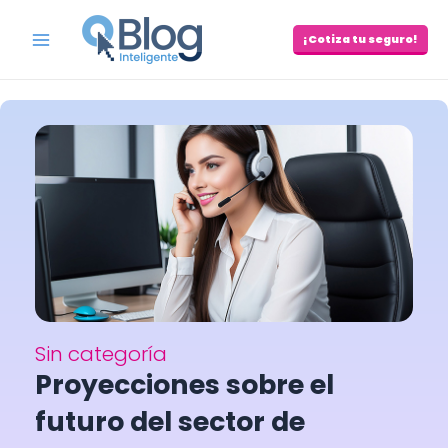
Skip
to
¡Cotiza tu seguro!
Main
content
Menu
Sin categoría
Proyecciones sobre el
futuro del sector de