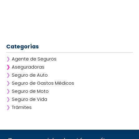
Categorías
❯
Agente de Seguros
❯
Aseguradoras
❯
Seguro de Auto
❯
Afirme
❯
Seguro de Gastos Médicos
❯
ANA
❯
Seguro de Moto
❯
AXA
❯
Seguro de Vida
❯
Chubb
❯
Trámites
❯
GNP
❯
Mapfre
❯
Quálitas