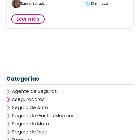
Karina Estrada
13 minutos
Leer más
Categorías
❯
Agente de Seguros
❯
Aseguradoras
❯
Seguro de Auto
❯
Afirme
❯
Seguro de Gastos Médicos
❯
ANA
❯
Seguro de Moto
❯
AXA
❯
Seguro de Vida
❯
Chubb