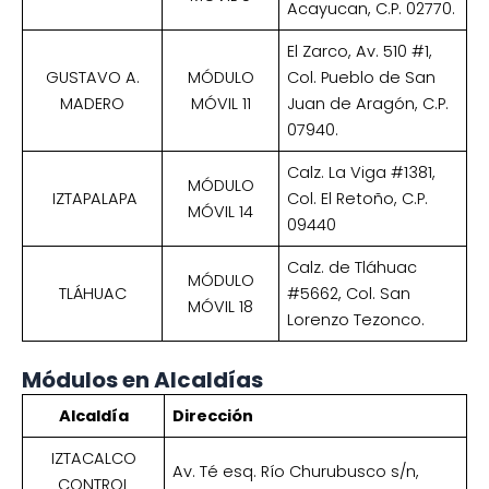
Acayucan, C.P. 02770.
El Zarco, Av. 510 #1,
GUSTAVO A.
MÓDULO
Col. Pueblo de San
MADERO
MÓVIL 11
Juan de Aragón, C.P.
07940.
Calz. La Viga #1381,
MÓDULO
IZTAPALAPA
Col. El Retoño, C.P.
MÓVIL 14
09440
Calz. de Tláhuac
MÓDULO
TLÁHUAC
#5662, Col. San
MÓVIL 18
Lorenzo Tezonco.
Módulos en Alcaldías
Alcaldía
Dirección
IZTACALCO
Av. Té esq. Río Churubusco s/n,
CONTROL