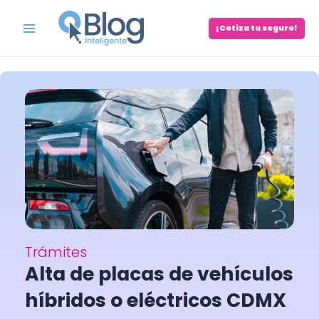
Skip
to
¡Cotiza tu seguro!
Main
content
Menu
Trámites
Alta de placas de vehículos
híbridos o eléctricos CDMX