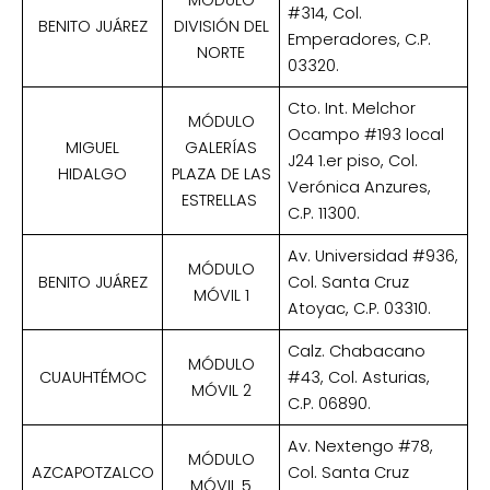
#314, Col.
BENITO JUÁREZ
DIVISIÓN DEL
Emperadores, C.P.
NORTE
03320.
Cto. Int. Melchor
MÓDULO
Ocampo #193 local
MIGUEL
GALERÍAS
J24 1.er piso, Col.
HIDALGO
PLAZA DE LAS
Verónica Anzures,
ESTRELLAS
C.P. 11300.
Av. Universidad #936,
MÓDULO
BENITO JUÁREZ
Col. Santa Cruz
MÓVIL 1
Atoyac, C.P. 03310.
Calz. Chabacano
MÓDULO
CUAUHTÉMOC
#43, Col. Asturias,
MÓVIL 2
C.P. 06890.
Av. Nextengo #78,
MÓDULO
AZCAPOTZALCO
Col. Santa Cruz
MÓVIL 5