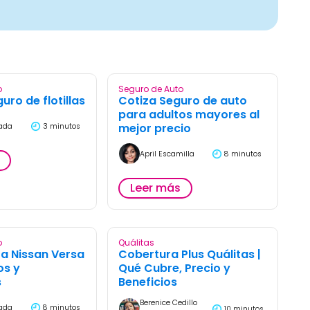
o
Seguro de Auto
uro de flotillas
Cotiza Seguro de auto
para adultos mayores al
mejor precio
rada
3 minutos
April Escamilla
8 minutos
Leer más
o
Quálitas
a Nissan Versa
Cobertura Plus Quálitas |
os y
Qué Cubre, Precio y
s
Beneficios
Berenice Cedillo
rada
8 minutos
10 minutos