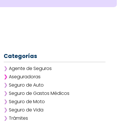
Categorías
❯
Agente de Seguros
❯
Aseguradoras
❯
Seguro de Auto
❯
Afirme
❯
Seguro de Gastos Médicos
❯
ANA
❯
Seguro de Moto
❯
AXA
❯
Seguro de Vida
❯
Chubb
❯
Trámites
❯
GNP
❯
Mapfre