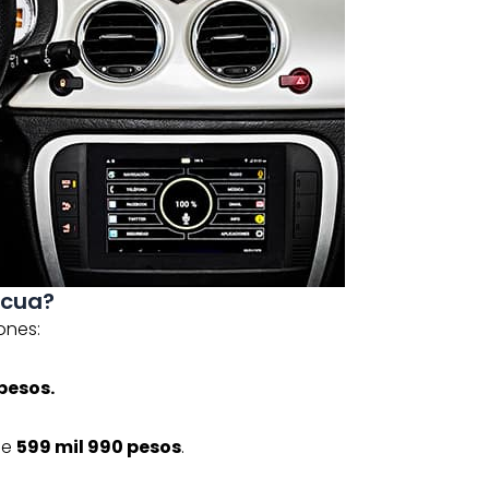
acua?
ones:
pesos.
de
599 mil 990 pesos
.