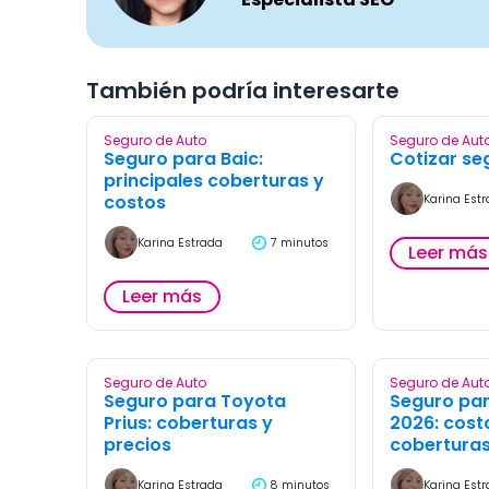
También podría interesarte
Seguro de Auto
Seguro de Aut
Seguro para Baic:
Cotizar seg
principales coberturas y
costos
Karina Est
Karina Estrada
7 minutos
Leer más
Leer más
Seguro de Auto
Seguro de Aut
Seguro para Toyota
Seguro par
Prius: coberturas y
2026: cost
precios
cobertura
Karina Estrada
8 minutos
Karina Est