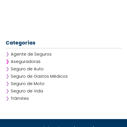
Categorías
❯
Agente de Seguros
❯
Aseguradoras
❯
Seguro de Auto
❯
Afirme
❯
Seguro de Gastos Médicos
❯
ANA
❯
Seguro de Moto
❯
AXA
❯
Seguro de Vida
❯
Chubb
❯
Trámites
❯
GNP
❯
Mapfre
❯
Quálitas