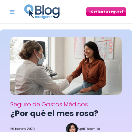
Skip
to
¡Cotiza tu seguro!
Main
content
Menu
Seguro de Gastos Médicos
¿Por qué el mes rosa?
20 febrero, 2020
April Escamilla