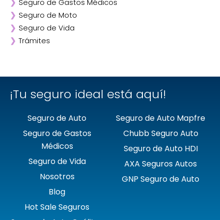
❯
Seguro de Gastos Médicos
❯
ANA
❯
Seguro de Moto
❯
AXA
❯
Seguro de Vida
❯
Chubb
❯
Trámites
❯
GNP
❯
Mapfre
❯
Quálitas
¡Tu seguro ideal está aquí!
Seguro de Auto
Seguro de Auto Mapfre
Seguro de Gastos
Chubb Seguro Auto
Médicos
Seguro de Auto HDI
Seguro de Vida
AXA Seguros Autos
Nosotros
GNP Seguro de Auto
Blog
Hot Sale Seguros