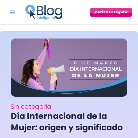
Skip
to
¡Cotiza tu seguro!
Main
content
Menu
Sin categoría
Día Internacional de la
Mujer: origen y significado