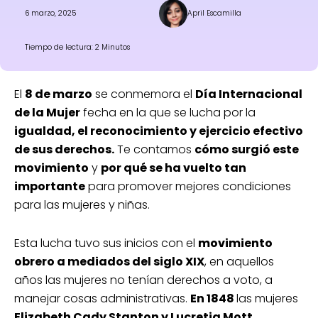
6 marzo, 2025
April Escamilla
Tiempo de lectura: 2 Minutos
El
8 de marzo
se conmemora el
Día Internacional
de la Mujer
fecha en la que se lucha por la
igualdad, el reconocimiento y ejercicio efectivo
de sus derechos.
Te contamos
cómo surgió este
movimiento
y
por qué se ha vuelto tan
importante
para promover mejores condiciones
para las mujeres y niñas.
Esta lucha tuvo sus inicios con el
movimiento
obrero a mediados del siglo XIX
, en aquellos
años las mujeres no tenían derechos a voto, a
manejar cosas administrativas.
En 1848
las mujeres
Elizabeth Cady Stanton y Lucretia Mott