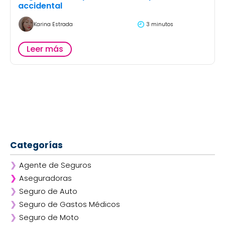
accidental
Karina Estrada
3 minutos
Leer más
Categorías
❯
Agente de Seguros
❯
Aseguradoras
❯
Seguro de Auto
❯
Afirme
❯
Seguro de Gastos Médicos
❯
ANA
❯
Seguro de Moto
❯
AXA