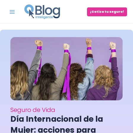
Skip
to
¡Cotiza tu seguro!
Main
content
Menu
Seguro de Vida
Día Internacional de la
Mujer: acciones para