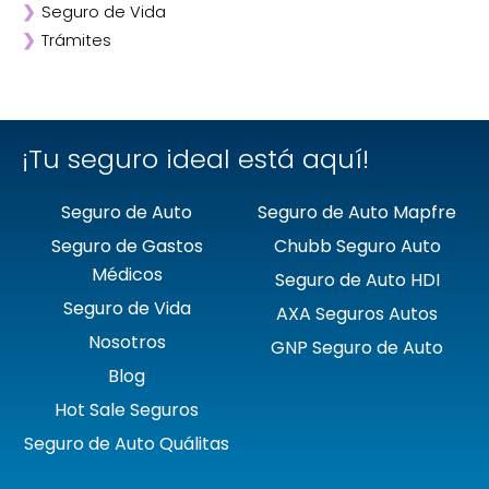
❯
Seguro de Vida
❯
Chubb
❯
Trámites
❯
GNP
❯
Mapfre
❯
Quálitas
¡Tu seguro ideal está aquí!
Seguro de Auto
Seguro de Auto Mapfre
Seguro de Gastos
Chubb Seguro Auto
Médicos
Seguro de Auto HDI
Seguro de Vida
AXA Seguros Autos
Nosotros
GNP Seguro de Auto
Blog
Hot Sale Seguros
Seguro de Auto Quálitas