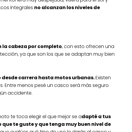
scos integrales
no alcanzan los niveles de
n la cabeza por completo
, con esto ofrecen una
rotección, ya que son los que se adaptan muy bien
 desde carrera hasta motos urbanas.
Existen
s. Entre menos pesé un casco será más seguro
gún accidente.
to te toca elegir el que mejor se a
dapté a tus
 que te guste y que tenga muy buen nivel de
que evalúes qué tipo de uso le darás al casco y