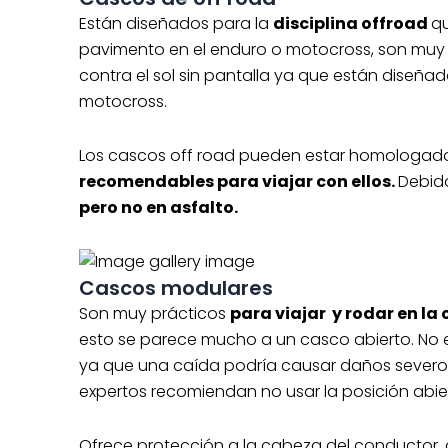
Están diseñados para la
disciplina offroad
qu
pavimento en el enduro o motocross, son muy 
contra el sol sin pantalla ya que están diseña
motocross.
Los cascos off road pueden estar homologado
recomendables para viajar con ellos.
Debido
pero no en asfalto.
Cascos modulares
Son muy prácticos
para viajar y rodar en la
esto se parece mucho a un casco abierto. No e
ya que una caída podría causar daños severos
expertos recomiendan no usar la posición abiert
Ofrece protección a la cabeza del conductor