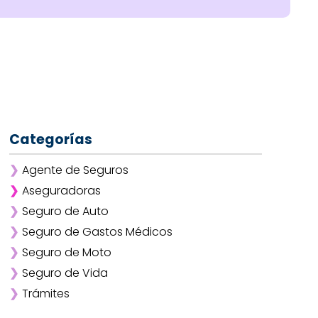
Categorías
❯
Agente de Seguros
❯
Aseguradoras
❯
Seguro de Auto
❯
Afirme
❯
Seguro de Gastos Médicos
❯
ANA
❯
Seguro de Moto
❯
AXA
❯
Seguro de Vida
❯
Chubb
❯
Trámites
❯
GNP
❯
Mapfre