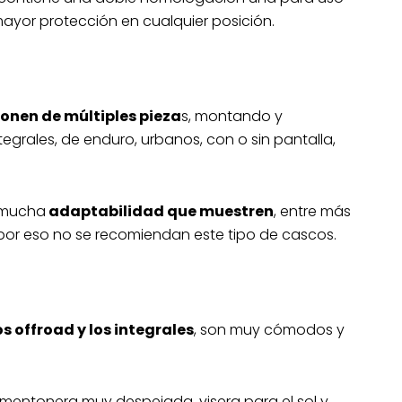
mayor protección en cualquier posición.
nen de múltiples pieza
s, montando y
rales, de enduro, urbanos, con o sin pantalla,
 mucha
adaptabilidad que muestren
, entre más
 por eso no se recomiendan este tipo de cascos.
s offroad y los integrales
, son muy cómodos y
mentonera muy despejada, visera para el sol y