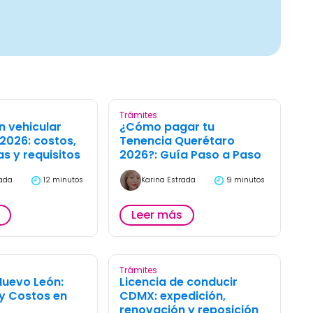
Trámites
n vehicular
¿Cómo pagar tu
2026: costos,
Tenencia Querétaro
as y requisitos
2026?: Guía Paso a Paso
rada
12 minutos
Karina Estrada
9 minutos
Leer más
Trámites
Nuevo León:
Licencia de conducir
 y Costos en
CDMX: expedición,
renovación y reposición