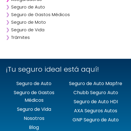
❯
Seguro de Auto
❯
Afirme
❯
Seguro de Gastos Médicos
❯
ANA
❯
Seguro de Moto
❯
AXA
❯
Seguro de Vida
❯
Chubb
❯
Trámites
❯
GNP
❯
Mapfre
❯
Quálitas
¡Tu seguro ideal está aquí!
Seguro de Auto
Seguro de Auto Mapfre
Seguro de Gastos
Chubb Seguro Auto
Médicos
Seguro de Auto HDI
Seguro de Vida
AXA Seguros Autos
Nosotros
GNP Seguro de Auto
Blog