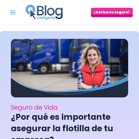
Skip
to
¡Cotiza tu seguro!
Main
content
Menu
Seguro de Vida
¿Por qué es importante
asegurar la flotilla de tu