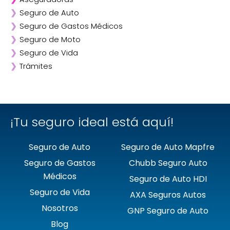
❯
Seguro de Auto
❯
Afirme
❯
Seguro de Gastos Médicos
❯
ANA
❯
Seguro de Moto
❯
AXA
❯
Seguro de Vida
❯
Chubb
❯
Trámites
❯
GNP
❯
Mapfre
❯
Quálitas
¡Tu seguro ideal está aquí!
Seguro de Auto
Seguro de Auto Mapfre
Seguro de Gastos
Chubb Seguro Auto
Médicos
Seguro de Auto HDI
Seguro de Vida
AXA Seguros Autos
Nosotros
GNP Seguro de Auto
Blog