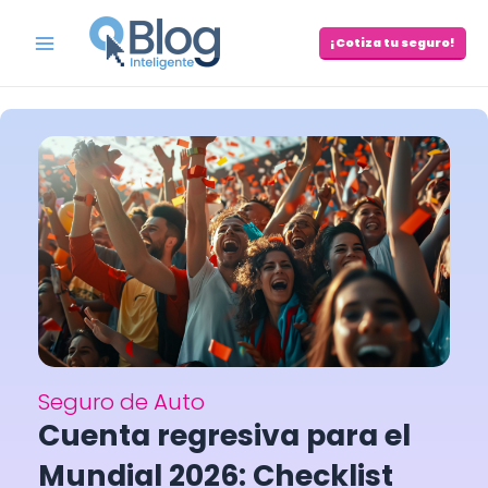
Skip
to
¡Cotiza tu seguro!
Main
content
Menu
Seguro de Auto
Cuenta regresiva para el
Mundial 2026: Checklist