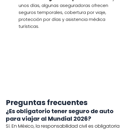
¿Es obligatorio tener seguro de auto
para viajar al Mundial 2026?
Sí. En México, la responsabilidad civil es obligatoria
para circular en carreteras federales.
¿Qué cobertura de seguro conviene
más para el Mundial?
La cobertura amplia suele ser la más
recomendable, ya que protege ante accidentes,
robo y asistencia vial.
¿Conviene contratar seguro de gastos
médicos para viajar?
Sí, especialmente si visitarás varias
sedes del Fan
Fest Mundial 2026
o viajarás por carretera durante
el Mundial en México.