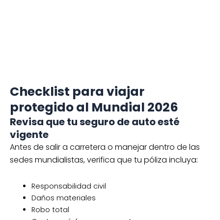
protegido al Mundial 2026
Revisa que tu seguro de auto esté
vigente
Antes de salir a carretera o manejar dentro de las
sedes mundialistas, verifica que tu póliza incluya:
Responsabilidad civil
Daños materiales
Robo total
Gastos médicos a ocupantes
Asistencia vial
Servicio de grúa
Defensa legal
Tener una cobertura amplia puede ayudarte a
reducir gastos derivados de un siniestro o
percances durante el mundial.