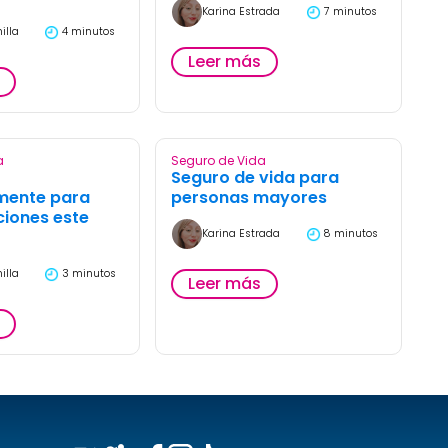
Karina Estrada
7 minutos
illa
4 minutos
Leer más
a
Seguro de Vida
Seguro de vida para
mente para
personas mayores
iones este
Karina Estrada
8 minutos
illa
3 minutos
Leer más
!