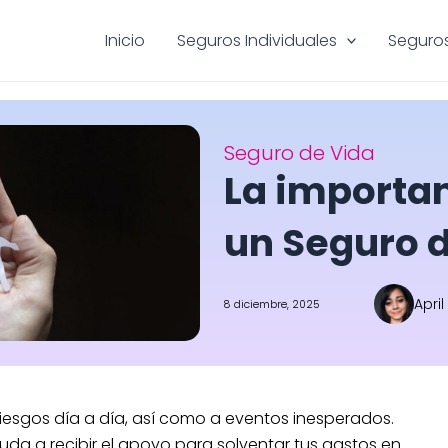
Inicio
Seguros Individuales
Seguros
Seguro de Vida
La importan
un Seguro 
April
8 diciembre, 2025
iesgos día a día, así como a eventos inesperados.
uda a recibir el apoyo para solventar tus gastos en