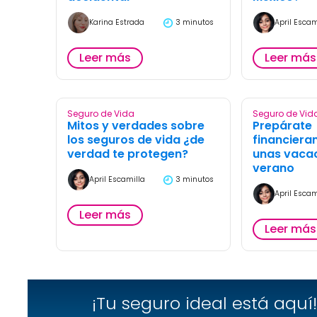
Karina Estrada
3 minutos
April Escam
Leer más
Leer más
Seguro de Vida
Seguro de Vid
Mitos y verdades sobre
Prepárate
los seguros de vida ¿de
financiera
verdad te protegen?
unas vacac
verano
April Escamilla
3 minutos
April Escam
Leer más
Leer más
¡Tu seguro ideal está aquí