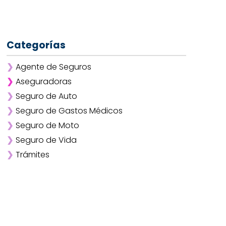
Categorías
❯
Agente de Seguros
❯
Aseguradoras
❯
Seguro de Auto
❯
Afirme
❯
Seguro de Gastos Médicos
❯
ANA
❯
Seguro de Moto
❯
AXA
❯
Seguro de Vida
❯
Chubb
❯
Trámites
❯
GNP
❯
Mapfre
❯
Quálitas