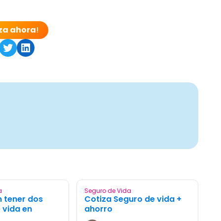
za ahora
!
e on Facebook
Share on Twitter
Share on LinkedIn
a
Seguro de Vida
 tener dos
Cotiza Seguro de vida +
 vida en
ahorro