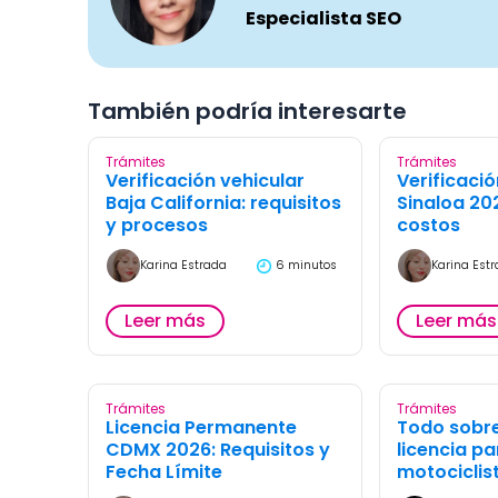
Especialista SEO
También podría interesarte
Trámites
Trámites
Verificación vehicular
Verificació
Baja California: requisitos
Sinaloa 20
y procesos
costos
Karina Estrada
6 minutos
Karina Est
Leer más
Leer más
Trámites
Trámites
Licencia Permanente
Todo sobre
CDMX 2026: Requisitos y
licencia pa
Fecha Límite
motociclis