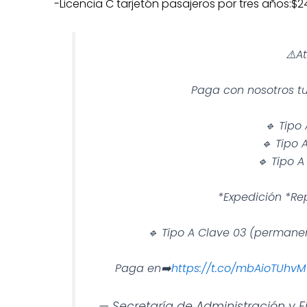
-Licencia C tarjetón pasajeros por tres años:$2
⚠️A
Paga con nosotros tu
🔹 Tipo 
🔹 Tipo 
🔹 Tipo A
*Expedición *Re
🔹 Tipo A Clave 03 (permane
Paga en➡️
https://t.co/mbAioTUhvM
— Secretaría de Administración y