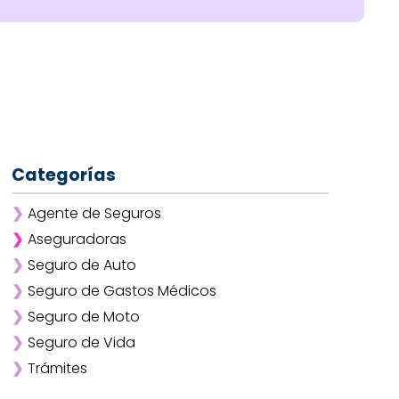
Categorías
❯
Agente de Seguros
❯
Aseguradoras
❯
Seguro de Auto
❯
Afirme
❯
Seguro de Gastos Médicos
❯
ANA
❯
Seguro de Moto
❯
AXA
❯
Seguro de Vida
❯
Chubb
❯
Trámites
❯
GNP
❯
Mapfre