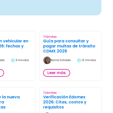
Trámites
n vehicular en
Guía para consultar y
26: fechas y
pagar multas de tránsito
CDMX 2026
rada
5 minutos
Karina Estrada
13 minutos
Leer más
Trámites
 la nueva
Verificación Edomex
ra
2026: Citas, costos y
tas
requisitos