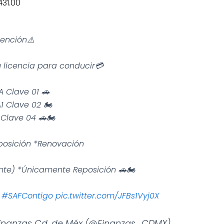
431.00
tención⚠️
 licencia para conducir💳
A Clave 01 🚗
A1 Clave 02 🏍️
 Clave 04 🚗🏍️
posición *Renovación
nte) *Únicamente Reposición 🚗🏍️
#SAFContigo
pic.twitter.com/JFBs1Vyj0X
 Finanzas Cd. de Méx (@Finanzas_CDMX)