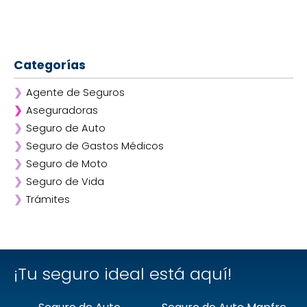
Categorías
❯
Agente de Seguros
❯
Aseguradoras
❯
Seguro de Auto
❯
Afirme
❯
Seguro de Gastos Médicos
❯
ANA
❯
Seguro de Moto
❯
AXA
❯
Seguro de Vida
❯
Chubb
❯
Trámites
❯
GNP
❯
Mapfre
❯
Quálitas
¡Tu seguro ideal está aquí!