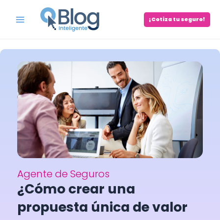
Skip
to
¡Cotiza tu seguro!
Main
content
Menu
Agente de Seguros
¿Cómo crear una
propuesta única de valor