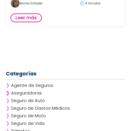
Karina Estrada
4 minutos
Leer más
Categorías
❯
Agente de Seguros
❯
Aseguradoras
❯
Seguro de Auto
❯
Afirme
❯
Seguro de Gastos Médicos
❯
ANA
❯
Seguro de Moto
❯
AXA
❯
Seguro de Vida
❯
Chubb