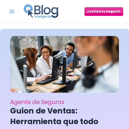
Skip
to
¡Cotiza tu seguro!
Main
content
Menu
Agente de Seguros
Guion de Ventas:
Herramienta que todo