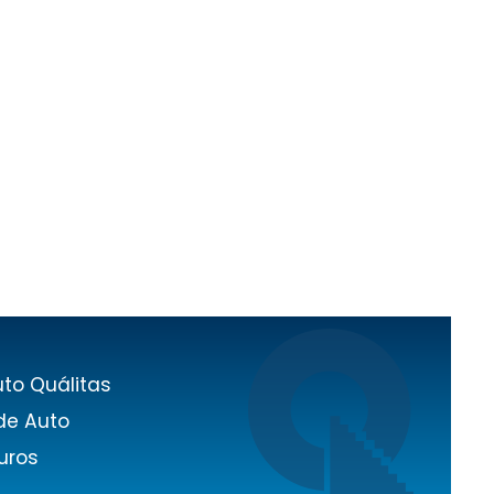
to Quálitas
de Auto
uros