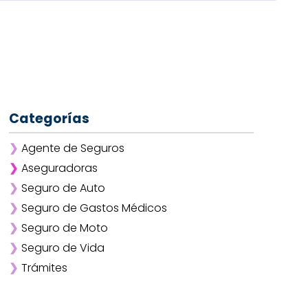
Categorías
❯
Agente de Seguros
❯
Aseguradoras
❯
Seguro de Auto
❯
Afirme
❯
Seguro de Gastos Médicos
❯
ANA
❯
Seguro de Moto
❯
AXA
❯
Seguro de Vida
❯
Chubb
❯
Trámites
❯
GNP
❯
Mapfre
❯
Quálitas