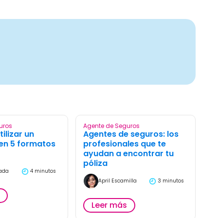
uros
Agente de Seguros
ilizar un
Agentes de seguros: los
en 5 formatos
profesionales que te
ayudan a encontrar tu
póliza
rada
4 minutos
April Escamilla
3 minutos
Leer más