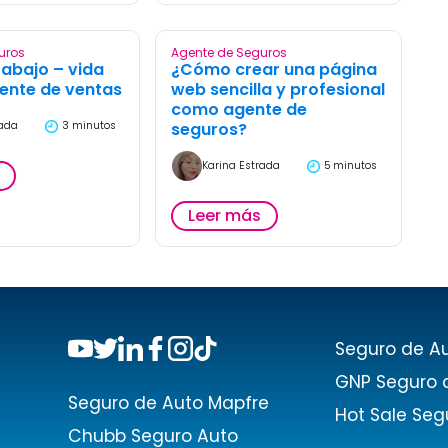
uros
Agente de Seguros
trabajo – vida
¿Cómo crear una página
ente de ventas
web sencilla y profesional
como agente de
seguros?
rada
3 minutos
Karina Estrada
5 minutos
Leer más
!
Seguro de Au
GNP Seguro 
Seguro de Auto Mapfre
Hot Sale Seg
Chubb Seguro Auto