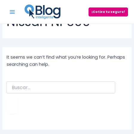
Skip
to
¡Cotiza tu seguro!
Main
Nissan NP300
content
Menu
It seems we can’t find what you’re looking for. Perhaps
searching can help.
Search
for: