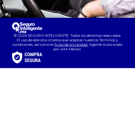
© 2026 SEGURO INTELIGENTE. Todos los derechos reservados.
El uso de este sitio implica que aceptas nuestros Términos y
condiciones, así como el
Aviso de privacidad.
Agente Autorizado
por AXA México.